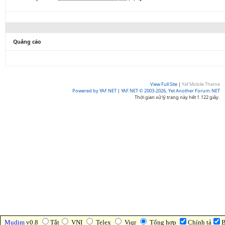
Quảng cáo
View Full Site
|
Yaf Mobile Theme
Powered by YAF.NET
|
YAF.NET © 2003-2026, Yet Another Forum.NET
Thời gian xử lý trang này hết 1.122 giây.
Mudim
v0.8
Tắt
VNI
Telex
Viqr
Tổng hợp
Chính tả
B