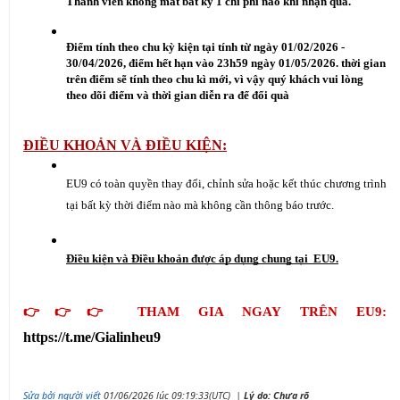
Thành viên không mất bất kỳ 1 chi phí nào khi nhận quà.
Điểm tính theo chu kỳ kiện tại tính từ ngày 01/02/2026 - 
30/04/2026, điểm hết hạn vào 23h59 ngày 01/05/2026. thời gian 
trên điểm sẽ tính theo chu kì mới, vì vậy quý khách vui lòng 
theo dõi điểm và thời gian diễn ra để đổi quà
ĐIỀU KHOẢN VÀ ĐIỀU KIỆN:
EU9 có toàn quyền thay đổi, chỉnh sửa hoặc kết thúc chương trình 
tại bất kỳ thời điểm nào mà không cần thông báo trước.
Điều kiện và Điều khoản được áp dụng chung tại  EU9.
👉👉👉 THAM GIA NGAY TRÊN EU9: 
https://t.me/Gialinheu9
Sửa bởi người viết
01/06/2026 lúc 09:19:33(UTC)
|
Lý do: Chưa rõ