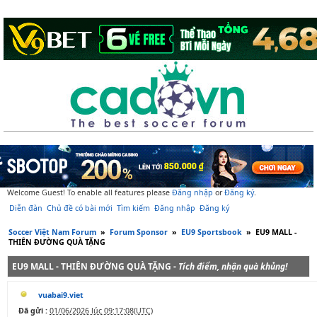
Welcome Guest! To enable all features please
Đăng nhập
or
Đăng ký
.
Diễn đàn
Chủ đề có bài mới
Tìm kiếm
Đăng nhập
Đăng ký
Soccer Việt Nam Forum
»
Forum Sponsor
»
EU9 Sportsbook
»
EU9 MALL -
THIÊN ĐƯỜNG QUÀ TẶNG
EU9 MALL - THIÊN ĐƯỜNG QUÀ TẶNG -
Tích điểm, nhận quà khủng!
vuabai9.viet
Đã gửi :
01/06/2026 lúc 09:17:08(UTC)