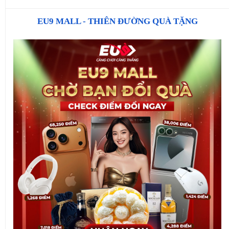
EU9 MALL - THIÊN ĐƯỜNG QUÀ TẶNG