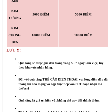
KIM
KIM 
5000 ĐIỂM
5000 ĐIỂM
CƯƠNG
KIM 
CƯƠNG 
10000 ĐIỂM
10000 ĐIỂM
ĐEN
LƯU Ý:
Quà tặng sẽ được gửi đến trong vòng 5 - 7 ngày làm việc, tùy 
theo khu vực nhận hàng.
Đối với quà tặng THẺ CÀO ĐIỆN THOẠI, vui lòng điền đầy đủ 
thông tin nhà mạng và nạp trực tiếp vào SDT hoặc nhận mã 
thẻ/seri
Quà tặng là giá trị hiện vật không thể quy đổi thành điểm.