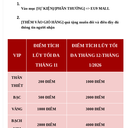
Vào mục [SỰ KIỆN]/[PHẦN THƯỞNG] => EU9 MALL
[THÊM VÀO GIỎ HÀNG] quà tặng muốn đổi và điền đầy đủ 
thông tin người nhận
ĐIỂM TÍCH 
ĐIỂM TÍCH LŨY TỐI 
VIP
LŨY TỐI ĐA 
ĐA THÁNG 12-THÁNG 
THÁNG 11
1/2026
THÂN 
200 ĐIỂM
1000 ĐIỂM
THIẾT
BẠC
500 ĐIỂM
2000 ĐIỂM
VÀNG
1000 ĐIỂM
3000 ĐIỂM
BẠCH 
2000 ĐIỂM
4000 ĐIỂM