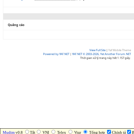
Quảng cáo
View Full Site
|
Yaf Mobile Theme
Powered by YAF.NET
|
YAF.NET © 2003-2026, Yet Another Forum.NET
Thời gian xử lý trang này hết 1.157 giây.
Mudim
v0.8
Tắt
VNI
Telex
Viqr
Tổng hợp
Chính tả
B