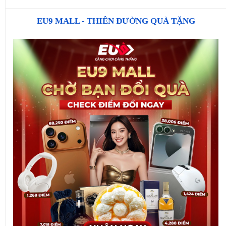
EU9 MALL - THIÊN ĐƯỜNG QUÀ TẶNG