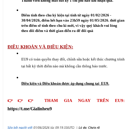
Thành viên không mất bất kỳ 1 chi phí nào khi nhận quà.
Điểm tính theo chu kỳ kiện tại tính từ ngày 01/02/2026 - 
30/04/2026, điểm hết hạn vào 23h59 ngày 01/05/2026. thời gian 
trên điểm sẽ tính theo chu kì mới, vì vậy quý khách vui lòng 
theo dõi điểm và thời gian diễn ra để đổi quà
ĐIỀU KHOẢN VÀ ĐIỀU KIỆN:
EU9 có toàn quyền thay đổi, chỉnh sửa hoặc kết thúc chương trình 
tại bất kỳ thời điểm nào mà không cần thông báo trước.
Điều kiện và Điều khoản được áp dụng chung tại  EU9.
👉👉👉 THAM GIA NGAY TRÊN EU9: 
https://t.me/Gialinheu9
Sửa bởi người viết
01/06/2026 lúc 09:19:33(UTC)
|
Lý do: Chưa rõ