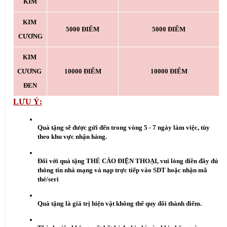
KIM
KIM 
5000 ĐIỂM
5000 ĐIỂM
CƯƠNG
KIM 
CƯƠNG 
10000 ĐIỂM
10000 ĐIỂM
ĐEN
LƯU Ý:
Quà tặng sẽ được gửi đến trong vòng 5 - 7 ngày làm việc, tùy 
theo khu vực nhận hàng.
Đối với quà tặng THẺ CÀO ĐIỆN THOẠI, vui lòng điền đầy đủ 
thông tin nhà mạng và nạp trực tiếp vào SDT hoặc nhận mã 
thẻ/seri
Quà tặng là giá trị hiện vật không thể quy đổi thành điểm.