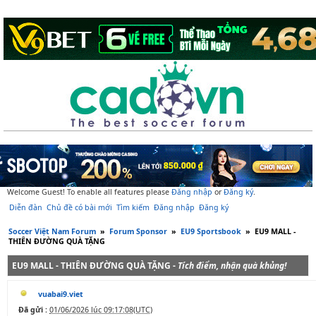
Welcome Guest! To enable all features please
Đăng nhập
or
Đăng ký
.
Diễn đàn
Chủ đề có bài mới
Tìm kiếm
Đăng nhập
Đăng ký
Soccer Việt Nam Forum
»
Forum Sponsor
»
EU9 Sportsbook
»
EU9 MALL -
THIÊN ĐƯỜNG QUÀ TẶNG
EU9 MALL - THIÊN ĐƯỜNG QUÀ TẶNG -
Tích điểm, nhận quà khủng!
vuabai9.viet
Đã gửi :
01/06/2026 lúc 09:17:08(UTC)