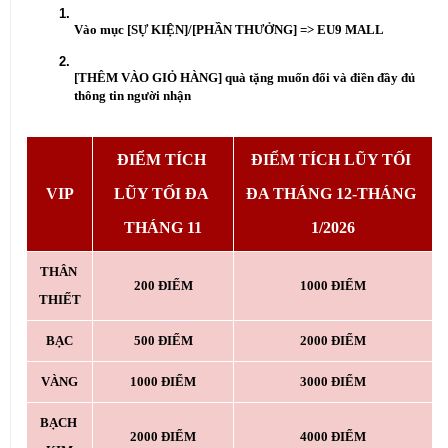
Vào mục [SỰ KIỆN]/[PHẦN THƯỞNG] => EU9 MALL
[THÊM VÀO GIỎ HÀNG] quà tặng muốn đổi và điền đầy đủ 
thông tin người nhận
ĐIỂM TÍCH 
ĐIỂM TÍCH LŨY TỐI 
VIP
LŨY TỐI ĐA 
ĐA THÁNG 12-THÁNG 
THÁNG 11
1/2026
THÂN 
200 ĐIỂM
1000 ĐIỂM
THIẾT
BẠC
500 ĐIỂM
2000 ĐIỂM
VÀNG
1000 ĐIỂM
3000 ĐIỂM
BẠCH 
2000 ĐIỂM
4000 ĐIỂM