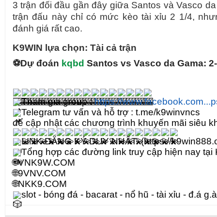
3 trận đối đầu gần đây giữa Santos và Vasco da
trận đấu này chỉ có mức kèo tài xỉu 2 1/4, n
đánh giá rất cao.
K9WIN
lựa chọn: Tài cả trận
⚽
Dự đoán
kqbd
Santos vs Vasco da Gama: 2
Tham gia group :
https://www.facebook.com...
Telegram tư vấn và hỗ trợ : t.me/k9winvncs
để cập nhật các chương trình khuyến mãi siêu k
LINK ĐĂNG KÝ DUY NHẤT: (https://k9win888.o
Tổng hợp các đường link truy cập hiện nay tạ
🌐VNK9W.COM
🌐9VNV.COM
🌐NKK9.COM
slot - bóng đá - bacarat - nổ hũ - tài xỉu - đ.á g.à