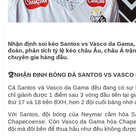
Nhận định soi kèo Santos vs Vasco da Gama, 5
đoán, phân tích tỷ lệ kèo châu Âu, châu Á tr
chuyên gia hàng đầu.
🏆
NHẬN ĐỊNH BÓNG ĐÁ SANTOS VS VASCO
Cả Santos và Vasco da Gama đều đang có sự kh
chỉ giành được 1 điểm sau 3 vòng đầu tiên tại giả
thứ 17 và 18 trên BXH, hơn 2 đội cuối bảng nhờ 
Với Santos, đội bóng của Neymar cầm hòa Sa
Chapecoense. Còn Vasco da Gama hòa Chapeco
đội mà đôi bên để thua hầu như đều không được