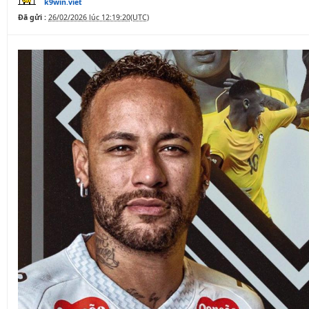
k9win.viet
Đã gửi :
26/02/2026 lúc 12:19:20(UTC)