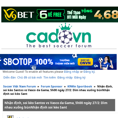
Welcome Guest! To enable all features please
Đăng nhập
or
Đăng ký
.
Diễn đàn
Chủ đề có bài mới
Tìm kiếm
Đăng nhập
Đăng ký
Soccer Việt Nam Forum
»
Forum Sponsor
»
K9Win Sportbook
»
Nhận định,
soi kèo Santos vs Vasco da Gama, 5h00 ngày 27/2: Dìm nhau xuống bùnNhận
định soi kèo Sant
Nhận định, soi kèo Santos vs Vasco da Gama, 5h00 ngày 27/2: Dìm
nhau xuống bùnNhận định soi kèo Sant