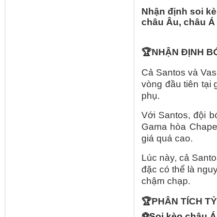
Nhận định soi kè
châu Âu, châu Á
🏆
NHẬN ĐỊNH B
Cả Santos và Vasc
vòng đầu tiên tại 
phụ.
Với Santos, đội 
Gama hòa Chapeco
giá quá cao.
Lúc này, cả Santo
đặc có thể là ngu
chậm chạp.
🏆
PHÂN TÍCH T
⚽
Soi kèo châu Á