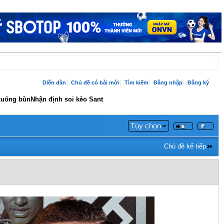
Diễn đàn
Chủ đề có bài mới
Tìm kiếm
Đăng nhập
Đăng ký
xuống bùnNhận định soi kèo Sant
Tùy chọn
Chủ đề kế tiếp