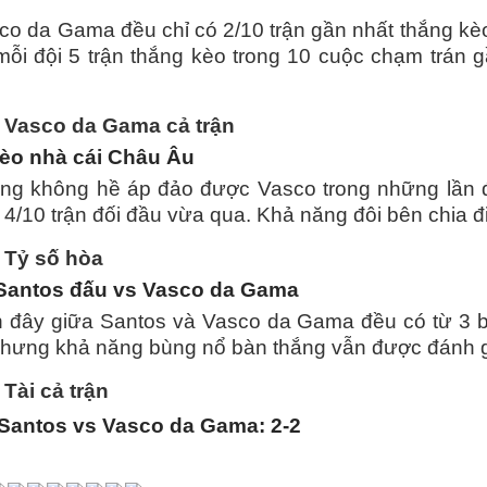
o da Gama đều chỉ có 2/10 trận gần nhất thắng kèo
ỗi đội 5 trận thắng kèo trong 10 cuộc chạm trán gầ
 Vasco da Gama cả trận
kèo nhà cái Châu Âu
ũng không hề áp đảo được Vasco trong những lần đ
i 4/10 trận đối đầu vừa qua. Khả năng đôi bên chia 
 Tỷ số hòa
u Santos đấu vs Vasco da Gama
n đây giữa Santos và Vasco da Gama đều có từ 3 b
, nhưng khả năng bùng nổ bàn thắng vẫn được đánh g
Tài cả trận
Santos vs Vasco da Gama: 2-2