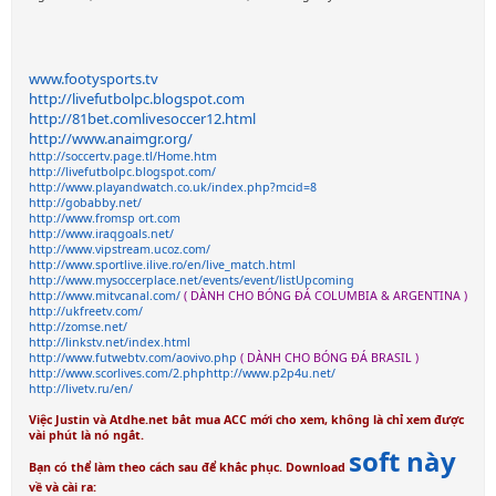
www.footysports.tv
http://livefutbolpc.blogspot.com
http://81bet.comlivesoccer12.html
http://www.anaimgr.org/
http://soccertv.page.tl/Home.htm
http://livefutbolpc.blogspot.com/
http://www.playandwatch.co.uk/index.php?mcid=8
http://gobabby.net/
http://www.fromsp ort.com
http://www.iraqgoals.net/
http://www.vipstream.ucoz.com/
http://www.sportlive.ilive.ro/en/live_match.html
http://www.mysoccerplace.net/events/event/listUpcoming
http://www.mitvcanal.com/
( DÀNH CHO BÓNG ĐÁ COLUMBIA & ARGENTINA )
http://ukfreetv.com/
http://zomse.net/
http://linkstv.net/index.html
http://www.futwebtv.com/aovivo.php
( DÀNH CHO BÓNG ĐÁ BRASIL )
http://www.scorlives.com/2.php
http://www.p2p4u.net/
http://livetv.ru/en/
Việc Justin và Atdhe.net bắt mua ACC mới cho xem, không là chỉ xem được
vài phút là nó ngắt.
soft này
Bạn có thể làm theo cách sau để khắc phục.
Download
về và cài ra: