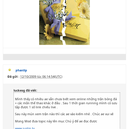
phanlip
Đã gửi :
12/10/2009 lúc 06:14:54(UTC)
luckesg đã viết:
Mình thấy có nhiều ae vẫn chưa biết xem online những trận bóng đá
+ các môn thể thao khác ở đâu . Sau 1 thời gian running mình có sưu
tập được 1 số link chiếu live .
Sau này mún xem trận nào thì các ae vào kiếm nhé . Chúc ae vui vẻ
Mong Mod đưa topic này lên mục Chú ý để ae đọc được
www.justin.tv