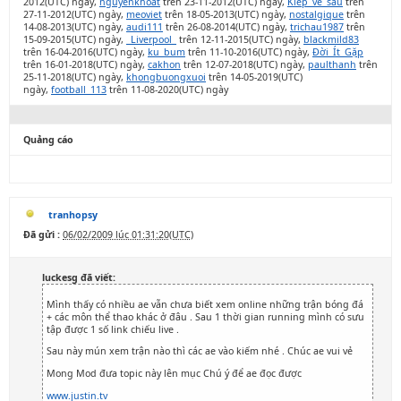
2012(UTC) ngày,
nguyenkhoat
trên 23-11-2012(UTC) ngày,
Kiep_ve_sau
trên
27-11-2012(UTC) ngày,
meoviet
trên 18-05-2013(UTC) ngày,
nostalgique
trên
14-08-2013(UTC) ngày,
audi111
trên 26-08-2014(UTC) ngày,
trichau1987
trên
15-09-2015(UTC) ngày,
_Liverpool_
trên 12-11-2015(UTC) ngày,
blackmild83
trên 16-04-2016(UTC) ngày,
ku_bum
trên 11-10-2016(UTC) ngày,
Đời_Ít_Gặp
trên 16-01-2018(UTC) ngày,
cakhon
trên 12-07-2018(UTC) ngày,
paulthanh
trên
25-11-2018(UTC) ngày,
khongbuongxuoi
trên 14-05-2019(UTC)
ngày,
football_113
trên 11-08-2020(UTC) ngày
Quảng cáo
tranhopsy
Đã gửi :
06/02/2009 lúc 01:31:20(UTC)
luckesg đã viết:
Mình thấy có nhiều ae vẫn chưa biết xem online những trận bóng đá
+ các môn thể thao khác ở đâu . Sau 1 thời gian running mình có sưu
tập được 1 số link chiếu live .
Sau này mún xem trận nào thì các ae vào kiếm nhé . Chúc ae vui vẻ
Mong Mod đưa topic này lên mục Chú ý để ae đọc được
www.justin.tv