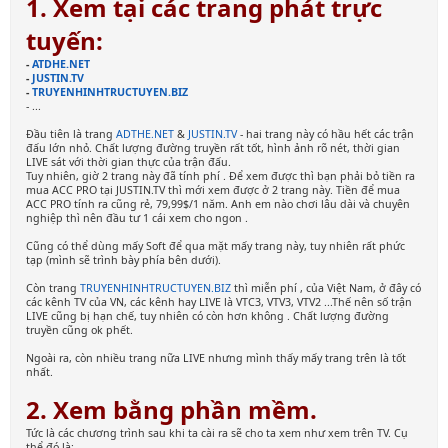
1. Xem tại các trang phát trực
tuyến:
-
ATDHE.NET
-
JUSTIN.TV
-
TRUYENHINHTRUCTUYEN.BIZ
- ...
Đầu tiên là trang
ADTHE.NET
&
JUSTIN.TV
- hai trang này có hầu hết các trận
đấu lớn nhỏ. Chất lượng đường truyền rất tốt, hình ảnh rõ nét, thời gian
LIVE sát với thời gian thực của trận đấu.
Tuy nhiên, giờ 2 trang này đã tính phí
. Để xem được thì bạn phải bỏ tiền ra
mua ACC PRO tại JUSTIN.TV thì mới xem được ở 2 trang này. Tiền để mua
ACC PRO tính ra cũng rẻ, 79,99$/1 năm. Anh em nào chơi lâu dài và chuyên
nghiệp thì nên đầu tư 1 cái xem cho ngon
.
Cũng có thể dùng mấy Soft để qua mặt mấy trang này, tuy nhiên rất phức
tạp (mình sẽ trình bày phía bên dưới).
Còn trang
TRUYENHINHTRUCTUYEN.BIZ
thì miễn phí
, của Việt Nam, ở đây có
các kênh TV của VN, các kênh hay LIVE là VTC3, VTV3, VTV2 ...Thế nên số trận
LIVE cũng bị hạn chế, tuy nhiên có còn hơn không
. Chất lượng đường
truyền cũng ok phết.
Ngoài ra, còn nhiều trang nữa LIVE nhưng mình thấy mấy trang trên là tốt
nhất.
2. Xem bằng phần mềm.
Tức là các chương trình sau khi ta cài ra sẽ cho ta xem như xem trên TV. Cụ
thể đó là: