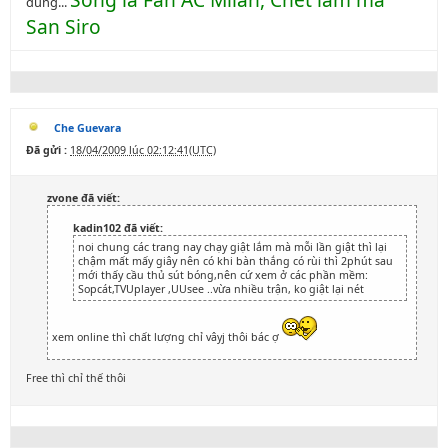
dung...
San Siro
Che Guevara
Đã gửi :
18/04/2009 lúc 02:12:41(UTC)
zvone đã viết:
kadin102 đã viết:
noi chung các trang nay chạy giật lắm mà mỗi lần giật thì lại
chậm mất mấy giây nên có khi bàn thắng có rùi thì 2phút sau
mới thấy cầu thủ sút bóng,nên cứ xem ở các phần mềm:
Sopcát,TVUplayer ,UUsee ..vừa nhiều trận, ko giật lại nét
xem online thì chất lượng chỉ vâyj thôi bác ợ
Free thì chỉ thế thôi