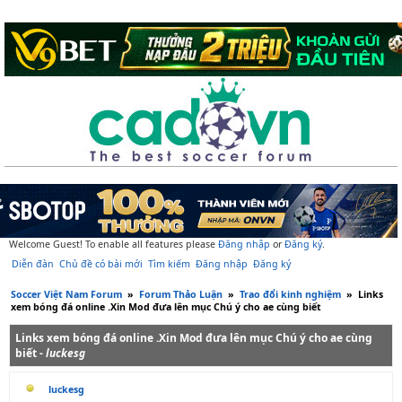
Welcome Guest! To enable all features please
Đăng nhập
or
Đăng ký
.
Diễn đàn
Chủ đề có bài mới
Tìm kiếm
Đăng nhập
Đăng ký
Soccer Việt Nam Forum
»
Forum Thảo Luận
»
Trao đổi kinh nghiệm
»
Links
xem bóng đá online .Xin Mod đưa lên mục Chú ý cho ae cùng biết
Links xem bóng đá online .Xin Mod đưa lên mục Chú ý cho ae cùng
biết -
luckesg
luckesg