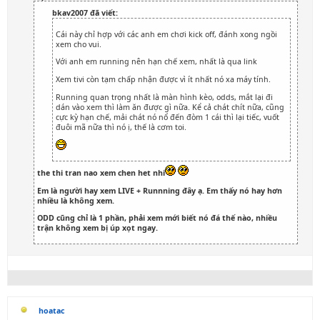
bkav2007 đã viết:
Cái này chỉ hợp với các anh em chơi kick off, đánh xong ngồi
xem cho vui.
Với anh em running nên hạn chế xem, nhất là qua link
Xem tivi còn tạm chấp nhận được vì ít nhất nó xa máy tính.
Running quan trọng nhất là màn hình kèo, odds, mắt lại đi
dán vào xem thì làm ăn được gì nữa. Kể cả chát chít nữa, cũng
cực kỳ hạn chế, mải chát nó nổ đến đòm 1 cái thì lại tiếc, vuốt
đuôi mã nữa thì nó ị, thế là cơm toi.
the thi tran nao xem chen het nhi
Em là người hay xem LIVE + Runnning đây ạ. Em thấy nó hay hơn
nhiều là không xem.
ODD cũng chỉ là 1 phần, phải xem mới biết nó đá thế nào, nhiều
trận không xem bị úp xọt ngay.
hoatac