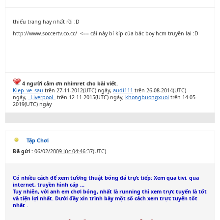
thiếu trang hay nhất rồi :D
http://www.soccertv.co.cc/ <== cái này bí kíp của bác boy hcm truyền lại :D
4 người cảm ơn nhimret cho bài viết.
Kiep_ve_sau
trên 27-11-2012(UTC) ngày,
audi111
trên 26-08-2014(UTC)
ngày,
_Liverpool_
trên 12-11-2015(UTC) ngày,
khongbuongxuoi
trên 14-05-
2019(UTC) ngày
Tập Chơi
Đã gửi :
06/02/2009 lúc 04:46:37(UTC)
Có nhiều cách để xem tường thuật bóng đá trực tiếp: Xem qua tivi, qua
internet, truyền hình cáp ...
Tuy nhiên, với anh em chơi bóng, nhất là running thì xem trực tuyến là tốt
và tiện lợi nhất. Dưới đây xin trình bày một số cách xem trực tuyến tốt
nhất
.