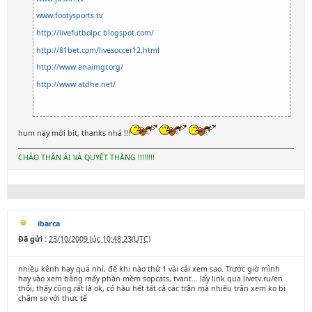
www.footysports.tv
http://livefutbolpc.blogspot.com/
http://81bet.com/livesoccer12.html
http://www.anaimgr.org/
http://www.atdhe.net/
hum nay mới bít, thanks nhá !!!
CHÀO THÂN ÁI VÀ QUYẾT THẮNG !!!!!!!!
ibarca
Đã gửi :
23/10/2009 lúc 10:48:23(UTC)
nhiều kênh hay quá nhỉ, để khi nào thử 1 vài cái xem sao. Trước giờ mình
hay vào xem bằng mấy phần mềm sopcats, tvant... lấy link qua livetv.ru/en
thôi, thấy cũng rất là ok, có hầu hết tất cả các trận mà nhiều trận xem ko bị
chậm so với thực tế