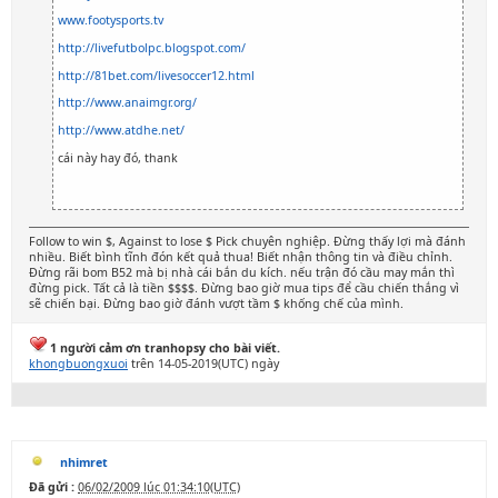
www.footysports.tv
http://livefutbolpc.blogspot.com/
http://81bet.com/livesoccer12.html
http://www.anaimgr.org/
http://www.atdhe.net/
cái này hay đó, thank
Follow to win $, Against to lose $ Pick chuyên nghiệp. Đừng thấy lợi mà đánh
nhiều. Biết bình tĩnh đón kết quả thua! Biết nhận thông tin và điều chỉnh.
Đừng rãi bom B52 mà bị nhà cái bắn du kích. nếu trận đó cầu may mắn thì
đừng pick. Tất cả là tiền $$$$. Đừng bao giờ mua tips để cầu chiến thắng vì
sẽ chiến bại. Đừng bao giờ đánh vượt tầm $ khống chế của mình.
1 người cảm ơn tranhopsy cho bài viết.
khongbuongxuoi
trên 14-05-2019(UTC) ngày
nhimret
Đã gửi :
06/02/2009 lúc 01:34:10(UTC)