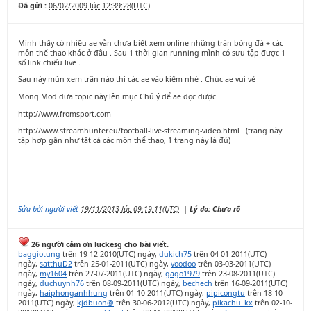
Đã gửi :
06/02/2009 lúc 12:39:28(UTC)
Mình thấy có nhiều ae vẫn chưa biết xem online những trận bóng đá + các
môn thể thao khác ở đâu . Sau 1 thời gian running mình có sưu tập được 1
số link chiếu live .
Sau này mún xem trận nào thì các ae vào kiếm nhé . Chúc ae vui vẻ
Mong Mod đưa topic này lên mục Chú ý để ae đọc được
http://www.fromsport.com
http://www.streamhunter.eu/football-live-streaming-video.html (trang này
tập hợp gần như tất cả các môn thể thao, 1 trang này là đủ)
Sửa bởi người viết
19/11/2013 lúc 09:19:11(UTC)
|
Lý do: Chưa rõ
26 người cảm ơn luckesg cho bài viết.
baggiotung
trên 19-12-2010(UTC) ngày,
dukich75
trên 04-01-2011(UTC)
ngày,
satthuD2
trên 25-01-2011(UTC) ngày,
voodoo
trên 03-03-2011(UTC)
ngày,
my1604
trên 27-07-2011(UTC) ngày,
gago1979
trên 23-08-2011(UTC)
ngày,
duchuynh76
trên 08-09-2011(UTC) ngày,
bechech
trên 16-09-2011(UTC)
ngày,
haiphonganhhung
trên 01-10-2011(UTC) ngày,
pipicongtu
trên 18-10-
2011(UTC) ngày,
kjdbuon@
trên 30-06-2012(UTC) ngày,
pikachu_kx
trên 02-10-