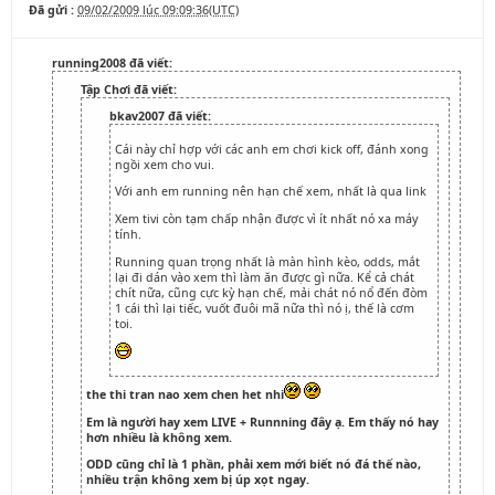
Đã gửi :
09/02/2009 lúc 09:09:36(UTC)
running2008 đã viết:
Tập Chơi đã viết:
bkav2007 đã viết:
Cái này chỉ hợp với các anh em chơi kick off, đánh xong
ngồi xem cho vui.
Với anh em running nên hạn chế xem, nhất là qua link
Xem tivi còn tạm chấp nhận được vì ít nhất nó xa máy
tính.
Running quan trọng nhất là màn hình kèo, odds, mắt
lại đi dán vào xem thì làm ăn được gì nữa. Kể cả chát
chít nữa, cũng cực kỳ hạn chế, mải chát nó nổ đến đòm
1 cái thì lại tiếc, vuốt đuôi mã nữa thì nó ị, thế là cơm
toi.
the thi tran nao xem chen het nhi
Em là người hay xem LIVE + Runnning đây ạ. Em thấy nó hay
hơn nhiều là không xem.
ODD cũng chỉ là 1 phần, phải xem mới biết nó đá thế nào,
nhiều trận không xem bị úp xọt ngay.