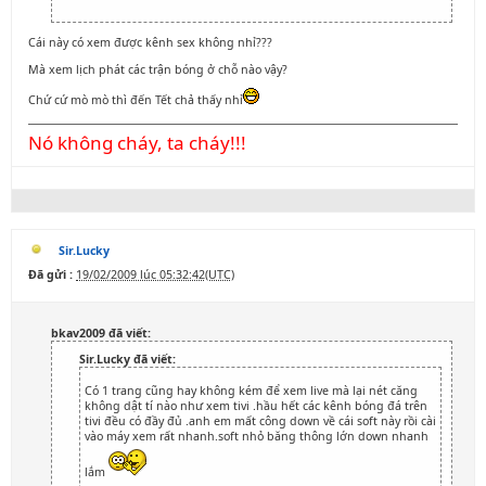
Cái này có xem được kênh sex không nhỉ???
Mà xem lịch phát các trận bóng ở chỗ nào vậy?
Chứ cứ mò mò thì đến Tết chả thấy nhỉ
Nó không cháy, ta cháy!!!
Sir.Lucky
Đã gửi :
19/02/2009 lúc 05:32:42(UTC)
bkav2009 đã viết:
Sir.Lucky đã viết:
Có 1 trang cũng hay không kém để xem live mà lại nét căng
không dật tí nào như xem tivi .hầu hết các kênh bóng đá trên
tivi đều có đầy đủ .anh em mất công down về cái soft này rồi cài
vào máy xem rất nhanh.soft nhỏ băng thông lớn down nhanh
lắm