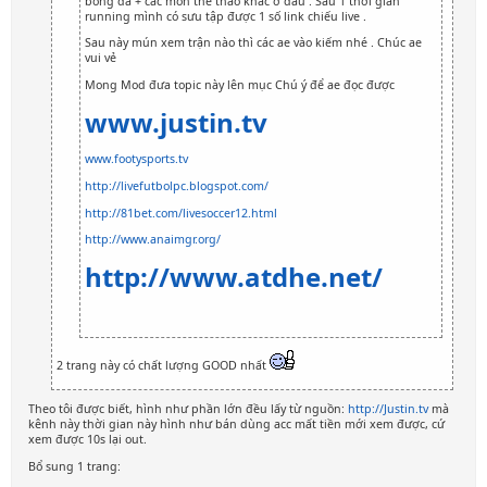
bóng đá + các môn thể thao khác ở đâu . Sau 1 thời gian
running mình có sưu tập được 1 số link chiếu live .
Sau này mún xem trận nào thì các ae vào kiếm nhé . Chúc ae
vui vẻ
Mong Mod đưa topic này lên mục Chú ý để ae đọc được
www.justin.tv
www.footysports.tv
http://livefutbolpc.blogspot.com/
http://81bet.com/livesoccer12.html
http://www.anaimgr.org/
http://www.atdhe.net/
2 trang này có chất lượng GOOD nhất
Theo tôi được biết, hình như phần lớn đều lấy từ nguồn:
http://Justin.tv
mà
kênh này thời gian này hình như bán dùng acc mất tiền mới xem được, cứ
xem được 10s lại out.
Bổ sung 1 trang: