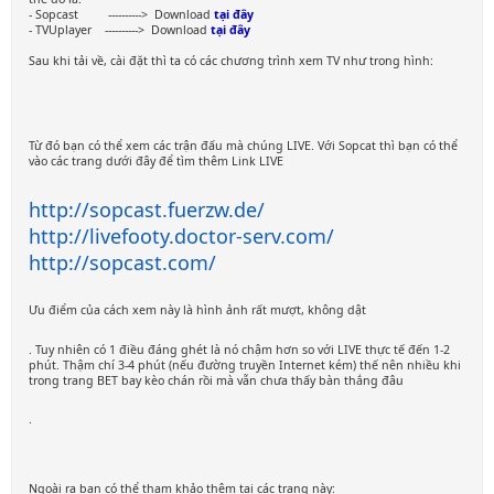
- Sopcast ----------> Download
tại đây
- TVUplayer ----------> Download
tại đây
Sau khi tải về, cài đặt thì ta có các chương trình xem TV như trong hình:
Từ đó bạn có thể xem các trận đấu mà chúng LIVE. Với Sopcat thì bạn có thể
vào các trang dưới đây để tìm thêm Link LIVE
http://sopcast.fuerzw.de/
http://livefooty.doctor-serv.com/
http://sopcast.com/
Ưu điểm của cách xem này là hình ảnh rất mượt, không dật
. Tuy nhiên có 1 điều đáng ghét là nó chậm hơn so với LIVE thực tế đến 1-2
phút. Thậm chí 3-4 phút (nếu đường truyền Internet kém) thế nên nhiều khi
trong trang BET bay kèo chán rồi mà vẫn chưa thấy bàn thắng đâu
.
Ngoài ra bạn có thể tham khảo thêm tại các trang này: