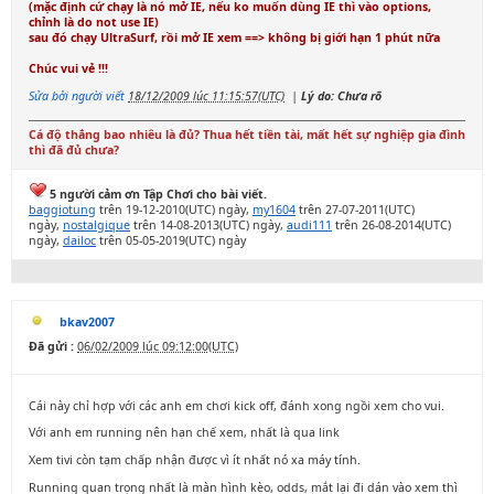
(mặc định cứ chạy là nó mở IE, nếu ko muốn dùng IE thì vào options,
chỉnh là do not use IE)
sau đó chạy UltraSurf, rồi mở IE xem ==> không bị giới hạn 1 phút nữa
Chúc vui vẻ !!!
Sửa bởi người viết
18/12/2009 lúc 11:15:57(UTC)
|
Lý do: Chưa rõ
Cá độ thắng bao nhiêu là đủ? Thua hết tiền tài, mất hết sự nghiệp gia đình
thì đã đủ chưa?
5 người cảm ơn Tập Chơi cho bài viết.
baggiotung
trên 19-12-2010(UTC) ngày,
my1604
trên 27-07-2011(UTC)
ngày,
nostalgique
trên 14-08-2013(UTC) ngày,
audi111
trên 26-08-2014(UTC)
ngày,
dailoc
trên 05-05-2019(UTC) ngày
bkav2007
Đã gửi :
06/02/2009 lúc 09:12:00(UTC)
Cái này chỉ hợp với các anh em chơi kick off, đánh xong ngồi xem cho vui.
Với anh em running nên hạn chế xem, nhất là qua link
Xem tivi còn tạm chấp nhận được vì ít nhất nó xa máy tính.
Running quan trọng nhất là màn hình kèo, odds, mắt lại đi dán vào xem thì