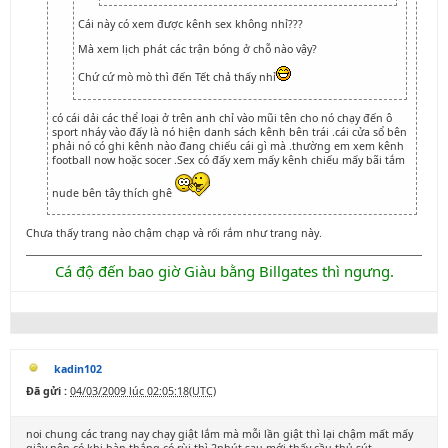
Cái này có xem được kênh sex không nhỉ???
Mà xem lịch phát các trận bóng ở chỗ nào vậy?
Chứ cứ mò mò thì đến Tết chả thấy nhỉ
có cái dải các thể loại ở trên anh chỉ vào mũi tên cho nó chạy đến ô
sport nháy vào đấy là nó hiện danh sách kênh bên trái .cái cửa sổ bên
phải nó có ghi kênh nào đang chiếu cái gì mà .thường em xem kênh
football now hoặc socer .Sex có đấy xem mấy kênh chiếu mấy bãi tắm
nude bên tây thích ghê
Chưa thấy trang nào chậm chạp và rối rắm như trang này.
Cá độ đến bao giờ Giàu bằng Billgates thì ngưng.
kadin102
Đã gửi :
04/03/2009 lúc 02:05:18(UTC)
noi chung các trang nay chạy giật lắm mà mỗi lần giật thì lại chậm mất mấy