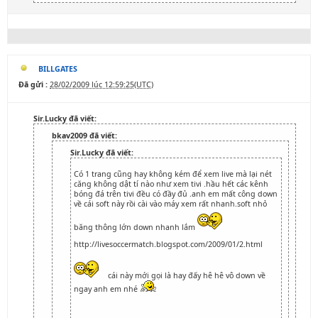
BILLGATES
Đã gửi :
28/02/2009 lúc 12:59:25(UTC)
Sir.Lucky đã viết:
bkav2009 đã viết:
Sir.Lucky đã viết:
Có 1 trang cũng hay không kém để xem live mà lại nét
căng không dật tí nào như xem tivi .hầu hết các kênh
bóng đá trên tivi đều có đầy đủ .anh em mất công down
về cái soft này rồi cài vào máy xem rất nhanh.soft nhỏ
băng thông lớn down nhanh lắm
http://livesoccermatch.blogspot.com/2009/01/2.html
cái này mới gọi là hay đấy hê hê vô down về
ngay anh em nhé