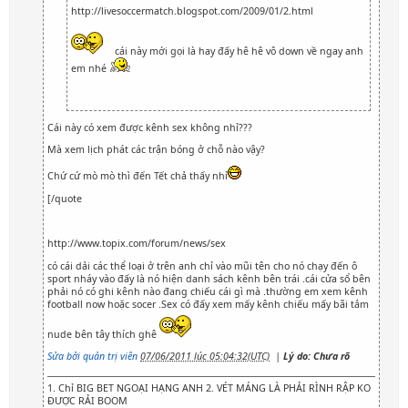
http://livesoccermatch.blogspot.com/2009/01/2.html
cái này mới gọi là hay đấy hê hê vô down về ngay anh
em nhé
Cái này có xem được kênh sex không nhỉ???
Mà xem lịch phát các trận bóng ở chỗ nào vậy?
Chứ cứ mò mò thì đến Tết chả thấy nhỉ
[/quote
http://www.topix.com/forum/news/sex
có cái dải các thể loại ở trên anh chỉ vào mũi tên cho nó chạy đến ô
sport nháy vào đấy là nó hiện danh sách kênh bên trái .cái cửa sổ bên
phải nó có ghi kênh nào đang chiếu cái gì mà .thường em xem kênh
football now hoặc socer .Sex có đấy xem mấy kênh chiếu mấy bãi tắm
nude bên tây thích ghê
Sửa bởi quản trị viên
07/06/2011 lúc 05:04:32(UTC)
|
Lý do: Chưa rõ
1. Chỉ BIG BET NGOẠI HẠNG ANH 2. VÉT MÁNG LÀ PHẢI RÌNH RẬP KO
ĐƯỢC RẢI BOOM