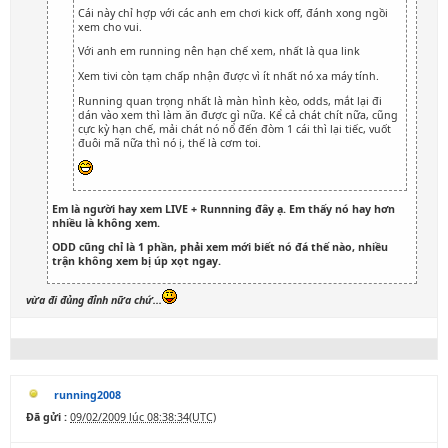
Cái này chỉ hợp với các anh em chơi kick off, đánh xong ngồi
xem cho vui.
Với anh em running nên hạn chế xem, nhất là qua link
Xem tivi còn tạm chấp nhận được vì ít nhất nó xa máy tính.
Running quan trọng nhất là màn hình kèo, odds, mắt lại đi
dán vào xem thì làm ăn được gì nữa. Kể cả chát chít nữa, cũng
cực kỳ hạn chế, mải chát nó nổ đến đòm 1 cái thì lại tiếc, vuốt
đuôi mã nữa thì nó ị, thế là cơm toi.
Em là người hay xem LIVE + Runnning đây ạ. Em thấy nó hay hơn
nhiều là không xem.
ODD cũng chỉ là 1 phần, phải xem mới biết nó đá thế nào, nhiều
trận không xem bị úp xọt ngay.
vừa đi đủng đỉnh nữa chứ...
running2008
Đã gửi :
09/02/2009 lúc 08:38:34(UTC)