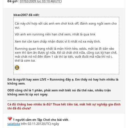
Đã gửi :
07/02/2009 lúc 03:10:46(UTC)
bkav2007 đã viết:
Cái này chỉ hợp với các anh em chơi kick off, đánh xong ngồi xem cho
vui.
Với anh em running nên hạn chế xem, nhất là qua link
Xem tivi còn tạm chấp nhận được vì ít nhất nó xa máy tính.
Running quan trọng nhất là màn hình kèo, odds, mắt lại đi dán vào
xem thì làm ăn được gì nữa. Kể cả chát chít nữa, cũng cực kỳ hạn chế,
mải chát nó nổ đến đòm 1 cái thì lại tiếc, vuốt đuôi mã nữa thì nó ị,
thế là cơm toi.
Em là người hay xem LIVE + Runnning đây ạ. Em thấy nó hay hơn nhiều là
không xem.
ODD cũng chỉ là 1 phần, phải xem mới biết nó đá thế nào, nhiều trận
không xem bị úp xọt ngay.
Cá độ thắng bao nhiêu là đủ? Thua hết tiền tài, mất hết sự nghiệp gia đình
thì đã đủ chưa?
1 người cảm ơn Tập Chơi cho bài viết.
salatbda
trên 02-11-2012(UTC) ngày