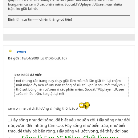
giây nên có khi bàn thắng có rùi thì 2phút sau mới thấy cầu thủ sút
bóng,nên cứ xem ở các phần mềm: Sopcát,TVUplayer ,UUsee ..vừa nhiều
trận, ko giật lại nét
Bình tĩnh,tự tin===>chiến thắng=có tiền!
zvone
Đã gửi :
18/04/2009 lúc 01:46:06(UTC)
kadin102 đã viết:
noi chung các trang nay chạy giật lắm mà mỗi lần giật thì lại chậm
mất mấy giây nên có khi bàn thắng có rùi thì 2phút sau mới thấy cầu
thủ sút bóng,nên cứ xem ở các phần mềm: Sopcát,TVUplayer ,UUsee
..vừa nhiều trận, ko giật lại nét
xem online thì chất lượng chỉ vâyj thôi bác ợ
...Hẫy sống như đời sống, để biết yêu nguồn cội. Hãy sống như đời
núi, vươn đến những tầm cao. Hãy sống như biển trào, như biển
trào, để thấy bờ bến rộng. Hãy sống và ước vọng, để thấy đời bao
Sống là Fan AC Milan, Chết làm ma