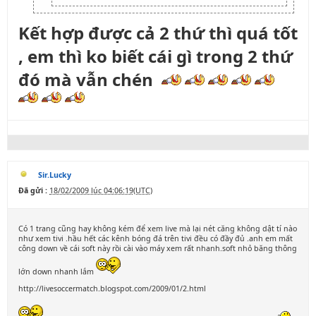
Kết hợp được cả 2 thứ thì quá tốt
, em thì ko biết cái gì trong 2 thứ
đó mà vẫn chén
Sir.Lucky
Đã gửi :
18/02/2009 lúc 04:06:19(UTC)
Có 1 trang cũng hay không kém để xem live mà lại nét căng không dật tí nào
như xem tivi .hầu hết các kênh bóng đá trên tivi đều có đầy đủ .anh em mất
công down về cái soft này rồi cài vào máy xem rất nhanh.soft nhỏ băng thông
lớn down nhanh lắm
http://livesoccermatch.blogspot.com/2009/01/2.html