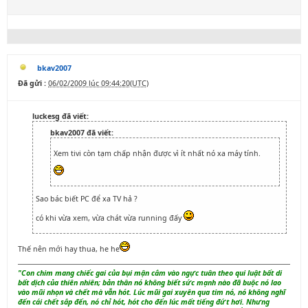
bkav2007
Đã gửi :
06/02/2009 lúc 09:44:20(UTC)
luckesg đã viết:
bkav2007 đã viết:
Xem tivi còn tạm chấp nhận được vì ít nhất nó xa máy tính.
Sao bác biết PC để xa TV hả ?
có khi vừa xem, vừa chát vừa running đấy
Thế nên mới hay thua, he he
"Con chim mang chiếc gai của bụi mận cắm vào ngực tuân theo qui luật bất di
bất dịch của thiên nhiên; bản thân nó không biết sức mạnh nào đã buộc nó lao
vào mũi nhọn và chết mà vẫn hót. Lúc mũi gai xuyên qua tim nó, nó không nghĩ
đến cái chết sắp đến, nó chỉ hót, hót cho đến lúc mất tiếng đứt hơi. Nhưng