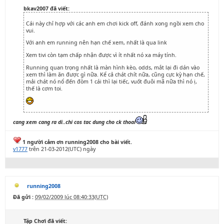
bkav2007 đã viết:
Cái này chỉ hợp với các anh em chơi kick off, đánh xong ngồi xem cho
vui.
Với anh em running nên hạn chế xem, nhất là qua link
Xem tivi còn tạm chấp nhận được vì ít nhất nó xa máy tính.
Running quan trọng nhất là màn hình kèo, odds, mắt lại đi dán vào
xem thì làm ăn được gì nữa. Kể cả chát chít nữa, cũng cực kỳ hạn chế,
mải chát nó nổ đến đòm 1 cái thì lại tiếc, vuốt đuôi mã nữa thì nó ị,
thế là cơm toi.
cang xem cang ra di..chi cos tac dung cho ck thoai
1 người cảm ơn running2008 cho bài viết.
v1777
trên 21-03-2012(UTC) ngày
running2008
Đã gửi :
09/02/2009 lúc 08:40:33(UTC)
Tập Chơi đã viết: