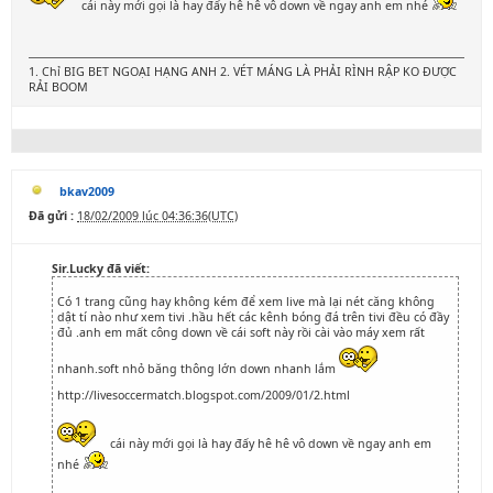
cái này mới gọi là hay đấy hê hê vô down về ngay anh em nhé
1. Chỉ BIG BET NGOẠI HẠNG ANH 2. VÉT MÁNG LÀ PHẢI RÌNH RẬP KO ĐƯỢC
RẢI BOOM
bkav2009
Đã gửi :
18/02/2009 lúc 04:36:36(UTC)
Sir.Lucky đã viết:
Có 1 trang cũng hay không kém để xem live mà lại nét căng không
dật tí nào như xem tivi .hầu hết các kênh bóng đá trên tivi đều có đầy
đủ .anh em mất công down về cái soft này rồi cài vào máy xem rất
nhanh.soft nhỏ băng thông lớn down nhanh lắm
http://livesoccermatch.blogspot.com/2009/01/2.html
cái này mới gọi là hay đấy hê hê vô down về ngay anh em
nhé