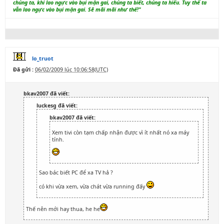
chúng ta, khi lao ngực vào bụi mận gai, chúng ta biết, chúng ta hiểu. Tuy thế ta
vẫn lao ngực vào bụi mận gai. Sẽ mãi mãi như thế!"
lo_truot
Đã gửi :
06/02/2009 lúc 10:06:58(UTC)
bkav2007 đã viết:
luckesg đã viết:
bkav2007 đã viết:
Xem tivi còn tạm chấp nhận được vì ít nhất nó xa máy
tính.
Sao bác biết PC để xa TV hả ?
có khi vừa xem, vừa chát vừa running đấy
Thế nên mới hay thua, he he