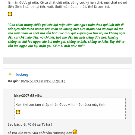
làm ăn được gì nữa. Kể cả chát chít nữa, cũng cực kỳ hạn chế, mải chát nó nổ
đến đòm 1 cái thì lại tiếc, vuốt đuôi mã nữa thì nó ị, thế là cơm toi.
"Con chim mang chiếc gai của bụi mận cắm vào ngực tuân theo qui luật bất di
bất dịch của thiên nhiên; bản thân nó không biết sức mạnh nào đã buộc nó lao
vào mũi nhọn và chết mà vẫn hót. Lúc mũi gai xuyên qua tim nó, nó không nghĩ
đến cái chết sắp đến, nó chỉ hót, hót cho đến lúc mất tiếng đứt hơi. Nhưng
chúng ta, khi lao ngực vào bụi mận gai, chúng ta biết, chúng ta hiểu. Tuy thế ta
vẫn lao ngực vào bụi mận gai. Sẽ mãi mãi như thế!"
luckesg
Đã gửi :
06/02/2009 lúc 09:28:37(UTC)
bkav2007 đã viết:
Xem tivi còn tạm chấp nhận được vì ít nhất nó xa máy tính.
Sao bác biết PC để xa TV hả ?
có khi vừa xem, vừa chát vừa running đấy