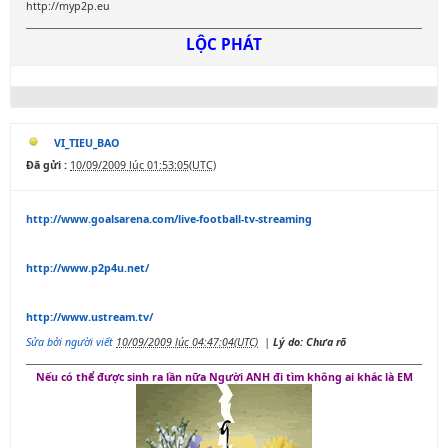
http://myp2p.eu
LỘC PHÁT
VI_TIEU_BAO
Đã gửi :
10/09/2009 lúc 01:53:05(UTC)
http://www.goalsarena.com/live-football-tv-streaming
http://www.p2p4u.net/
http://www.ustream.tv/
Sửa bởi người viết
10/09/2009 lúc 04:47:04(UTC)
|
Lý do: Chưa rõ
Nếu có thể được sinh ra lần nữa Người ANH đi tìm không ai khác là EM