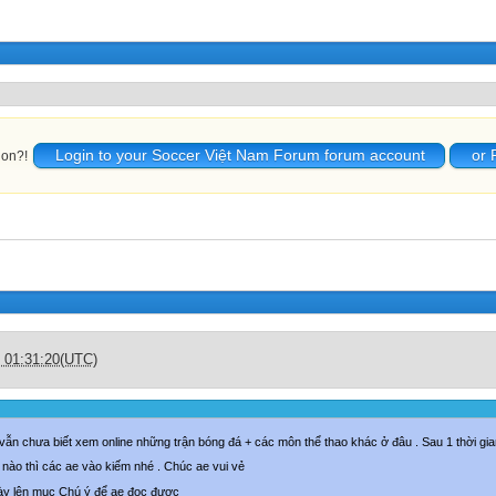
Login to your Soccer Việt Nam Forum forum account
or 
ion?!
c 01:31:20(UTC)
vẫn chưa biết xem online những trận bóng đá + các môn thể thao khác ở đâu . Sau 1 thời gian
nào thì các ae vào kiếm nhé . Chúc ae vui vẻ
ày lên mục Chú ý để ae đọc được