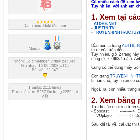
Có nhiều cách để xem tườn
Tuy nhiên, với anh em chơ
1. Xem tại cá
-
ATDHE.NET
Danh hiệu: Gold Member
-
JUSTIN.TV
-
TRUYENHINHTRUCTUYE
- ...
Đầu tiên là trang
ADTHE.N
Medals:
thực của trận đấu.
Tuy nhiên, giờ 2 trang này
cũng rẻ, 79,99$/1 năm. An
Nhóm: Gold Member, Virtual bet Dep.
Gia nhập: 16-06-2008(UTC)
Cũng có thể dùng mấy Soft 
Bài viết: 23,347
Còn trang
TRUYENHINHT
bị hạn chế, tuy nhiên có 
Thanks: 2115 times
Ngoài ra, còn nhiều trang 
Được cảm ơn: 5257 lần trong 2259 bài
viết
2. Xem bằng
Tức là các chương trình sa
- Sopcast ----------> 
- TVUplayer ----------> 
Sau khi tải về, cài đặt th