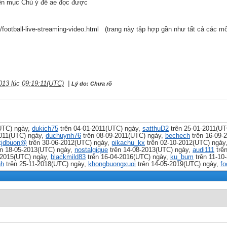
ên mục Chú ý để ae đọc được
/football-live-streaming-video.html (trang này tập hợp gần như tất cả các môn
013 lúc 09:19:11(UTC)
|
Lý do: Chưa rõ
UTC) ngày,
dukich75
trên 04-01-2011(UTC) ngày,
satthuD2
trên 25-01-2011(UT
2011(UTC) ngày,
duchuynh76
trên 08-09-2011(UTC) ngày,
bechech
trên 16-09-
kjdbuon@
trên 30-06-2012(UTC) ngày,
pikachu_kx
trên 02-10-2012(UTC) ngày
n 18-05-2013(UTC) ngày,
nostalgique
trên 14-08-2013(UTC) ngày,
audi111
trê
-2015(UTC) ngày,
blackmild83
trên 16-04-2016(UTC) ngày,
ku_bum
trên 11-10
nh
trên 25-11-2018(UTC) ngày,
khongbuongxuoi
trên 14-05-2019(UTC) ngày,
fo