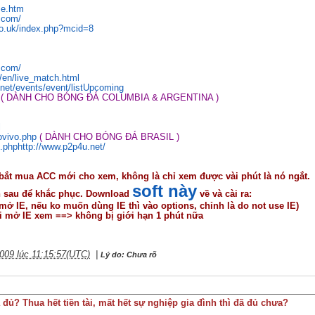
me.htm
t.com/
co.uk/index.php?mcid=8
.com/
ro/en/live_match.html
net/events/event/listUpcoming
( DÀNH CHO BÓNG ĐÁ COLUMBIA & ARGENTINA )
l
ovivo.php
( DÀNH CHO BÓNG ĐÁ BRASIL )
2.php
http://www.p2p4u.net/
 bắt mua ACC mới cho xem, không là chỉ xem được vài phút là nó ngắt.
soft này
h sau để khắc phục.
Download
về và cài ra:
mở IE, nếu ko muốn dùng IE thì vào options, chỉnh là do not use IE)
ồi mở IE xem ==> không bị giới hạn 1 phút nữa
009 lúc 11:15:57(UTC)
|
Lý do: Chưa rõ
 đủ? Thua hết tiền tài, mất hết sự nghiệp gia đình thì đã đủ chưa?