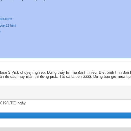
spot.com/
occer12.html
/
o lose $ Pick chuyên nghiệp. Đừng thấy lợi mà đánh nhiều. Biết bình tĩnh đón
rận đó cầu may mắn thì đừng pick. Tất cả là tiền $$$$. Đừng bao giờ mua ti
2019(UTC) ngày