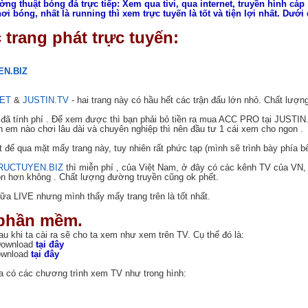
g thuật bóng đá trực tiếp: Xem qua tivi, qua internet, truyền hình cáp .
i bóng, nhất là running thì xem trực tuyến là tốt và tiện lợi nhất. Dưới
c trang phát trực tuyến:
N.BIZ
ET
&
JUSTIN.TV
- hai trang này có hầu hết các trận đấu lớn nhỏ. Chất lượng 
 đã tính phí
. Để xem được thì bạn phải bỏ tiền ra mua ACC PRO tại JUSTIN
h em nào chơi lâu dài và chuyên nghiệp thì nên đầu tư 1 cái xem cho ngon
.
để qua mặt mấy trang này, tuy nhiên rất phức tạp (mình sẽ trình bày phía b
RUCTUYEN.BIZ
thì miễn phí
, của Việt Nam, ở đây có các kênh TV của VN,
còn hơn không
. Chất lượng đường truyền cũng ok phết.
nữa LIVE nhưng mình thấy mấy trang trên là tốt nhất.
 phần mềm.
u khi ta cài ra sẽ cho ta xem như xem trên TV. Cụ thể đó là:
Download
tại đây
Download
tại đây
ì ta có các chương trình xem TV như trong hình: