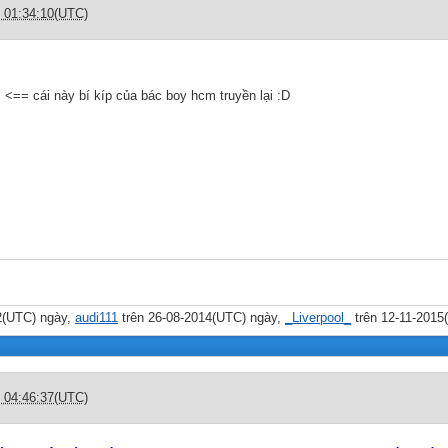
c 01:34:10(UTC)
 <== cái này bí kíp của bác boy hcm truyền lại :D
2(UTC) ngày,
audi111
trên 26-08-2014(UTC) ngày,
_Liverpool_
trên 12-11-2015
c 04:46:37(UTC)