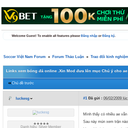
Welcome Guest! To enable all features please
Đăng nhập
or
Đăng ký
.
Soccer Việt Nam Forum
»
Forum Thảo Luận
»
Trao đổi kinh nghiệ
Links xem bóng đá online .Xin Mod đưa lên mục Chú ý cho ae
Chủ đề trước
#1
Đã gửi :
06/02/2009 lú
luckesg
Mình thấy có nhiều ae vẫn 
Sau này mún xem trận nào 
Danh hiệu: Silver Member