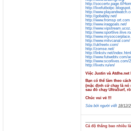
http://soccertv.page.tl/Ho
http://livefutbolpc.blogspo
http://www.playandwatch.
http://gobabby.net/
http://www.fromsp ort.com
http://www.iraqgoals.net/
http://www.vipstream.ucoz
http://www.sportlive.ilive.
http://www.mysoccerplace.
http://www.mitvcanal.com/
http://ukfreetv.com/
http://zomse.net/
http://linkstv.net/index.htm
http://www.futwebtv.com/a
http://www.scorlives.com/
http://livetv.ru/en/
Việc Justin và Atdhe.net
Bạn có thể làm theo các
(mặc định cứ chạy là nó 
sau đó chạy UltraSurf, r
Chúc vui vẻ !!!
Sửa bởi người viết
18/12/2
Cá độ thắng bao nhiêu là