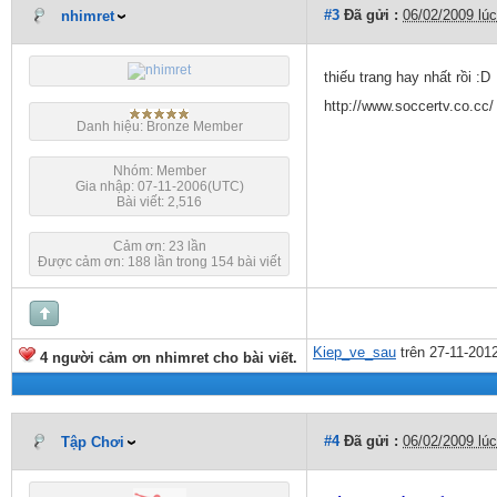
#3
Đã gửi :
06/02/2009 lú
nhimret
thiếu trang hay nhất rồi :D
http://www.soccertv.co.cc/
Danh hiệu: Bronze Member
Nhóm: Member
Gia nhập: 07-11-2006(UTC)
Bài viết: 2,516
Cảm ơn: 23 lần
Được cảm ơn: 188 lần trong 154 bài viết
Kiep_ve_sau
trên 27-11-201
4 người cảm ơn nhimret cho bài viết.
#4
Đã gửi :
06/02/2009 lú
Tập Chơi