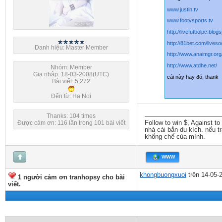
www.justin.tv
www.footysports.tv
http://livefutbolpc.blog
http://81bet.com/lives
Danh hiệu: Master Member
http://www.anaimgr.org
http://www.atdhe.net/
Nhóm: Member
Gia nhập: 18-03-2008(UTC)
cái này hay đó, thank
Bài viết: 5,272
Đến từ: Ha Noi
Thanks: 104 times
Được cảm ơn: 116 lần trong 101 bài viết
Follow to win $, Against t
nhà cái bắn du kích. nếu t
khống chế của mình.
WWW
khongbuongxuoi
trên 14-05-
1 người cảm ơn tranhopsy cho bài
viết.