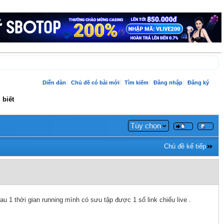
Diễn đàn
Chủ đề có bài mới
Tìm kiếm
Đăng nhập
Đăng ký
 biết
Tùy chọn
Chủ đề kế tiếp
 1 thời gian running mình có sưu tập được 1 số link chiếu live .