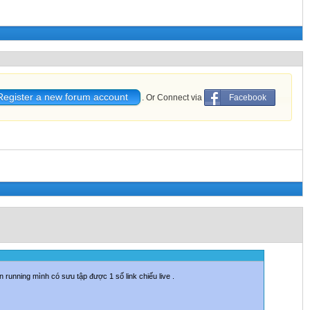
Register a new forum account
. Or Connect via
Facebook
 running mình có sưu tập được 1 số link chiếu live .