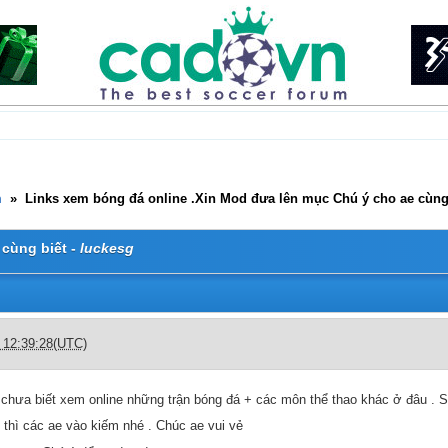
m
»
Links xem bóng đá online .Xin Mod đưa lên mục Chú ý cho ae cùng
 cùng biết -
luckesg
c 12:39:28(UTC)
chưa biết xem online những trận bóng đá + các môn thể thao khác ở đâu . Sau
thì các ae vào kiếm nhé . Chúc ae vui vẻ