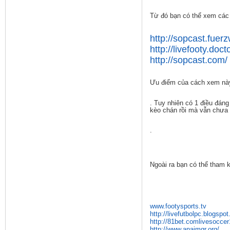
Từ đó bạn có thể xem các 
http://sopcast.fuerz
http://livefooty.doc
http://sopcast.com/
Ưu điểm của cách xem này
. Tuy nhiên có 1 điều đáng
kèo chán rồi mà vẫn chưa 
.
Ngoài ra bạn có thể tham k
www.footysports.tv
http://livefutbolpc.blogspo
http://81bet.comlivesoccer
http://www.anaimgr.org/