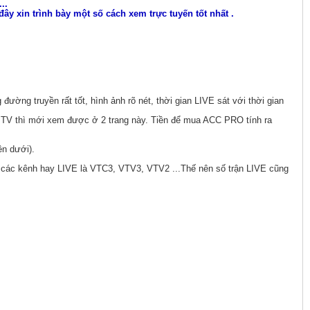
..
 đây xin trình bày một số cách xem trực tuyến tốt nhất
.
đường truyền rất tốt, hình ảnh rõ nét, thời gian LIVE sát với thời gian
.TV thì mới xem được ở 2 trang này. Tiền để mua ACC PRO tính ra
ên dưới).
 các kênh hay LIVE là VTC3, VTV3, VTV2 ...Thế nên số trận LIVE cũng