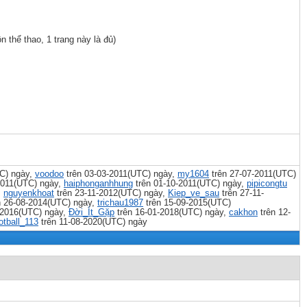
 thể thao, 1 trang này là đủ)
C) ngày,
voodoo
trên 03-03-2011(UTC) ngày,
my1604
trên 27-07-2011(UTC)
2011(UTC) ngày,
haiphonganhhung
trên 01-10-2011(UTC) ngày,
pipicongtu
,
nguyenkhoat
trên 23-11-2012(UTC) ngày,
Kiep_ve_sau
trên 27-11-
n 26-08-2014(UTC) ngày,
trichau1987
trên 15-09-2015(UTC)
-2016(UTC) ngày,
Đời_Ít_Gặp
trên 16-01-2018(UTC) ngày,
cakhon
trên 12-
otball_113
trên 11-08-2020(UTC) ngày