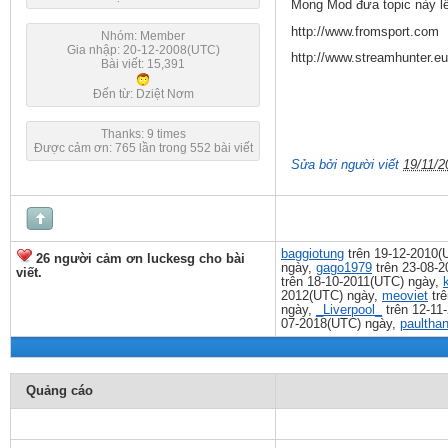
Mong Mod đưa topic này l
http://www.fromsport.com
Nhóm: Member
Gia nhập: 20-12-2008(UTC)
http://www.streamhunter.eu
Bài viết: 15,391
Đến từ: Dziệt Nơm
Thanks: 9 times
Được cảm ơn: 765 lần trong 552 bài viết
Sửa bởi người viết
19/11/2
baggiotung
trên 19-12-2010(
26 người cảm ơn luckesg cho bài
ngày,
gago1979
trên 23-08-
viết.
trên 18-10-2011(UTC) ngày,
2012(UTC) ngày,
meoviet
trê
ngày,
_Liverpool_
trên 12-11
07-2018(UTC) ngày,
paultha
Quảng cáo