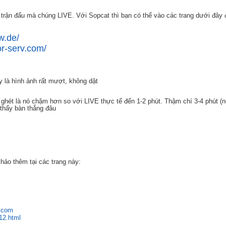
trận đấu mà chúng LIVE. Với Sopcat thì bạn có thể vào các trang dưới đây 
w.de/
tor-serv.com/
 là hình ảnh rất mượt, không dật
 ghét là nó chậm hơn so với LIVE thực tế đến 1-2 phút. Thậm chí 3-4 phút (
thấy bàn thắng đâu
hảo thêm tại các trang này:
t.com
12.html