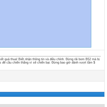
 kết quả thua! Biết nhận thông tin và điều chỉnh. Đừng rãi bom B52 mà bị
ps để cầu chiến thắng vì sẽ chiến bại. Đừng bao giờ đánh vượt tầm $