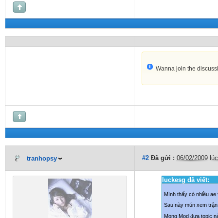
Wanna join the discuss
#2
Đã gửi :
06/02/2009 lú
tranhopsy
luckesg đã viết:
Mình thấy có nhiều ae 
Sau này mún xem trận 
Mong Mod đưa topic n