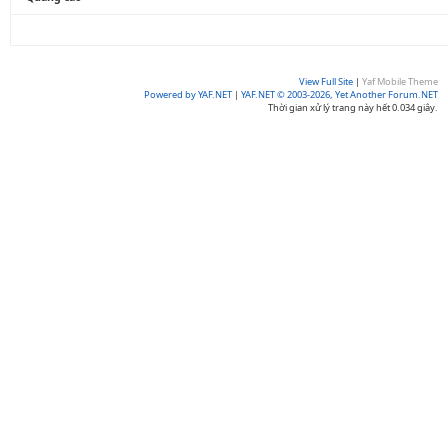
View Full Site
|
Yaf Mobile Theme
Powered by YAF.NET
|
YAF.NET © 2003-2026, Yet Another Forum.NET
Thời gian xử lý trang này hết 0.034 giây.