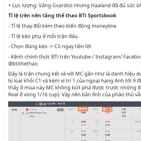
+ Lực lượng: Vắng Gvardiol nhưng Haaland đã đủ sức kh
Tỉ lệ trên nền tảng thể thao BTi Sportsbook
- Tỉ lệ thay đổi kèm theo biến động moneyline
- Tỉ lệ kèo phụ ở mỗi trận đấu
- Chọn đúng kèo -> Có ngay tiền lời
- Kênh chính thức BTi trên Youtube / Instagram/ Faceboo
@btithethao
Đây là trận chung kết và với MC gần như là danh hiệu d
bị loại khỏi C1 và kém vị trí 1 của ngoại hạng Anh tới 9
thấy ở mùa này MC không bứt phá được trước những đội
Real ở vòng 1/16 cup). Vậy nên bản lĩnh của pháo thủ vẫ