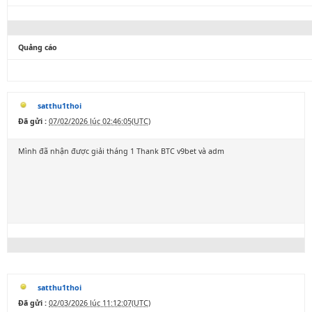
Quảng cáo
satthu1thoi
Đã gửi :
07/02/2026 lúc 02:46:05(UTC)
Mình đã nhận được giải tháng 1 Thank BTC v9bet và adm
satthu1thoi
Đã gửi :
02/03/2026 lúc 11:12:07(UTC)