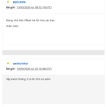
BQT.CDVN
Đã gửi :
13/03/2026 lúc 08:52:15(UTC)
Đang chờ bên V9bet trả lời nha các bạn
thân mến,
satthu1thoi
Đã gửi :
14/03/2026 lúc 02:16:46(UTC)
Vậy event tháng 2 có đc tính ko adm