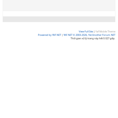
View Full Site
|
Yaf Mobile Theme
Powered by YAF.NET
|
YAF.NET © 2003-2026, Yet Another Forum.NET
Thời gian xử lý trang này hết 0.027 giây.