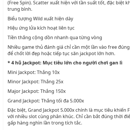
(Free Spin). Scatter xuất hiện với tần suất tốt, đặc biệt
trung bình.
Biểu tượng Wild xuất hiện dày
Hiệu ứng lửa kích hoạt liên tục
Tiền thắng cộng dồn nhanh qua từng vòng
Nhiều game thủ đánh giá chỉ cần một lần vào free đúng 
để chốt lời đẹp hoặc tiếp tục săn jackpot lớn hơn.
* 4 hũ Jackpot: Mục tiêu lớn cho người chơi gan lì
Mini Jackpot: Thắng 10x
Minor Jackpot: Thắng 25x
Major Jackpot: Thắng 150x
Grand Jackpot: Thắng tối đa 5.000x
Đặc biệt, Grand Jackpot 5.000x chính là mục tiêu khiến F
với nhiều slot cùng phân khúc. Chỉ cần bắt đúng thời đi
gấp hàng nghìn lần trong tích tắc.