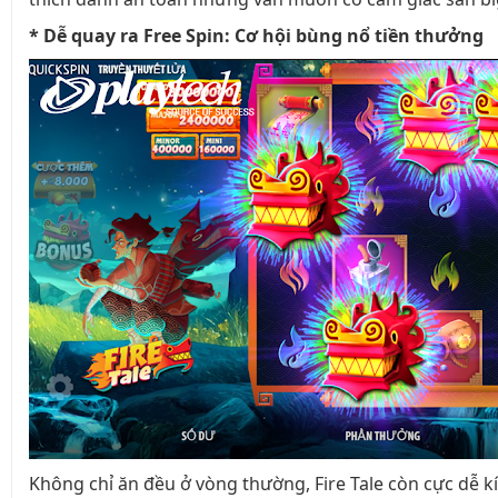
* Dễ quay ra Free Spin: Cơ hội bùng nổ tiền thưởng
Không chỉ ăn đều ở vòng thường, Fire Tale còn cực dễ k