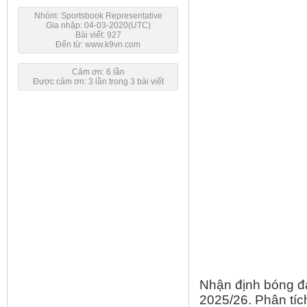
Nhóm: Sportsbook Representative
Gia nhập: 04-03-2020(UTC)
Bài viết: 927
Đến từ: www.k9vn.com
Cảm ơn: 6 lần
Được cảm ơn: 3 lần trong 3 bài viết
Nhận định bóng đá
2025/26. Phân tíc