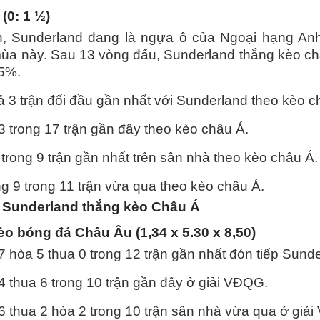
(0: 1 ½)
n, Sunderland đang là ngựa ô của Ngoại hạng Anh.
a này. Sau 13 vòng đấu, Sunderland thắng kèo châu 
,5%.
cả 3 trận đối đầu gần nhất với Sunderland theo kèo c
3 trong 17 trận gần đây theo kèo châu Á.
 trong 9 trận gần nhất trên sân nhà theo kèo châu Á.
g 9 trong 11 trận vừa qua theo kèo châu Á.
 Sunderland thắng kèo Châu Á
èo bóng đá Châu Âu (1,34 x 5.30 x 8,50)
7 hòa 5 thua 0 trong 12 trận gần nhất đón tiếp Sund
4 thua 6 trong 10 trận gần đây ở giải VĐQG.
 6 thua 2 hòa 2 trong 10 trận sân nhà vừa qua ở giả