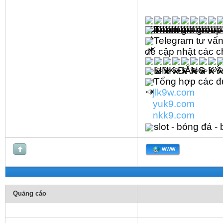
Tham gia group
Telegram tư vấn
để cập nhật các c
LINK ĐĂNG KÝ D
Tổng hợp các đư
🌐
jlk9w.com
🌐
yuk9.com
🌐
nkk9.com
slot - bóng đá - 
WWW
Quảng cáo