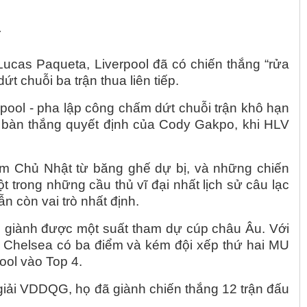
Y
Lucas Paqueta, Liverpool đã có chiến thắng “rửa
 chuỗi ba trận thua liên tiếp.
rpool - pha lập công chấm dứt chuỗi trận khô hạn
ước bàn thắng quyết định của Cody Gakpo, khi HLV
m Chủ Nhật từ băng ghế dự bị, và những chiến
t trong những cầu thủ vĩ đại nhất lịch sử câu lạc
n còn vai trò nhất định.
ực giành được một suất tham dự cúp châu Âu. Với
là Chelsea có ba điểm và kém đội xếp thứ hai MU
ool vào Top 4.
tại giải VDDQG, họ đã giành chiến thắng 12 trận đấu