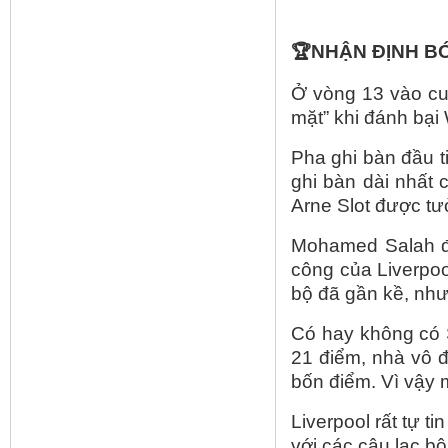
NHẬN ĐỊNH B
🏆
Ở vòng 13 vào cuố
mặt” khi đánh bại
Pha ghi bàn đầu t
ghi bàn dài nhất 
Arne Slot được tư
Mohamed Salah đã
công của Liverpoo
bộ đã gần kề, như
Có hay không có S
21 điểm, nhà vô đ
bốn điểm. Vì vậy 
Liverpool rất tự t
với các câu lạc b