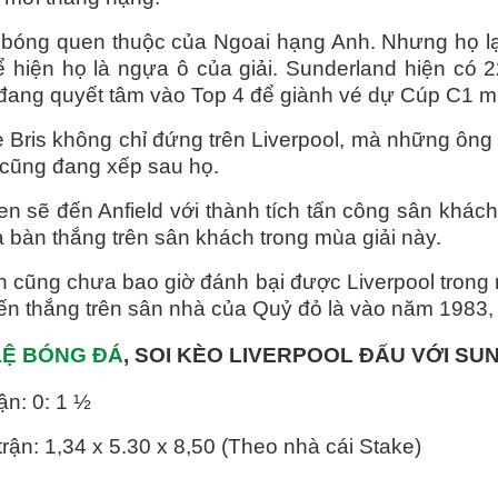
 bóng quen thuộc của Ngoai hạng Anh. Nhưng họ lại
 hiện họ là ngựa ô của giải. Sunderland hiện có 
đang quyết tâm vào Top 4 để giành vé dự Cúp C1 m
 Bris không chỉ đứng trên Liverpool, mà những ông
 cũng đang xếp sau họ.
n sẽ đến Anfield với thành tích tấn công sân khách 
a bàn thắng trên sân khách trong mùa giải này.
cũng chưa bao giờ đánh bại được Liverpool trong mộ
ến thắng trên sân nhà của Quỷ đỏ là vào năm 1983,
LỆ BÓNG ĐÁ
, SOI KÈO LIVERPOOL ĐẤU VỚI S
ận: 0: 1 ½
rận: 1,34 x 5.30 x 8,50 (Theo nhà cái Stake)