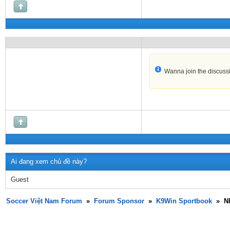
Wanna join the discuss
Ai đang xem chủ đề này?
Guest
Soccer Việt Nam Forum
»
Forum Sponsor
»
K9Win Sportbook
»
N