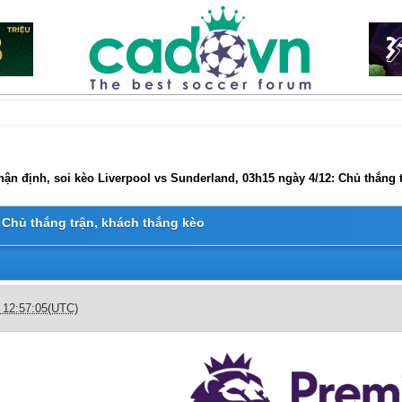
hận định, soi kèo Liverpool vs Sunderland, 03h15 ngày 4/12: Chủ thắng 
: Chủ thắng trận, khách thắng kèo
c 12:57:05(UTC)