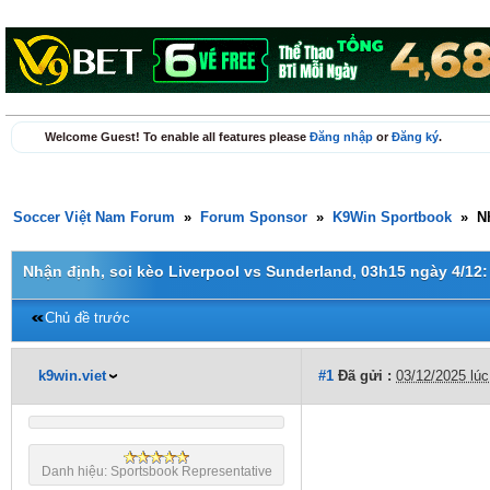
Welcome Guest! To enable all features please
Đăng nhập
or
Đăng ký
.
Soccer Việt Nam Forum
»
Forum Sponsor
»
K9Win Sportbook
»
N
Nhận định, soi kèo Liverpool vs Sunderland, 03h15 ngày 4/12
Chủ đề trước
k9win.viet
#1
Đã gửi :
03/12/2025 lú
Danh hiệu: Sportsbook Representative