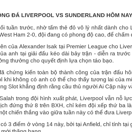
ÓNG ĐÁ LIVERPOOL VS SUNDERLAND HÔM NA
i tuần trước, nhờ tấm thẻ đỏ vô lý nhất dành cho 
 West Ham 2-0, đội đang có phong độ cao, để chấm dứt
iên của Alexander Isak tại Premier League cho Live
của anh tại giải đấu kéo dài bảy trận - diễn ra tr
ởng thưởng cho quyết định lựa chọn táo bạo.
 chứng kiến toàn bộ thành công của trận đấu hô
l khi không có anh có thể cho thấy tương lai của mộ
ng Slot khẳng định rằng cầu thủ người Ai Cập này vẫ
alah trong đội hình xuất phát, Liverpool vẫn nỗ l
ịch đứng thứ 8 trên BXH, chỉ kém đội xếp thứ ba 
một chiến thắng vào giữa tuần này có thể đưa Liverp
in có 3 điểm ở vòng 14 này, bởi tại Anfield, chỉ tính 
ộ mới thăng hạng.