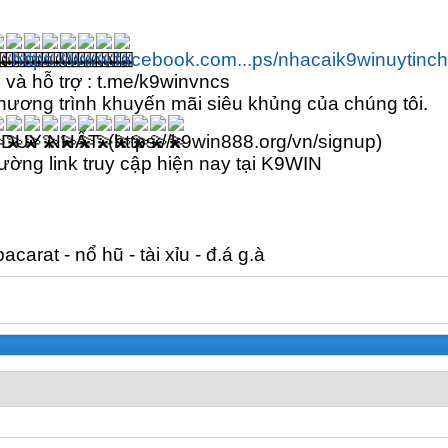
 :
https://www.facebook.com...ps/nhacaik9winuytinc
 và hỗ trợ : t.me/k9winvncs
hương trình khuyến mãi siêu khủng của chúng tôi.
UY NHẤT: (https://k9win888.org/vn/signup)
ờng link truy cập hiện nay tại K9WIN
bacarat - nổ hũ - tài xỉu - đ.á g.à