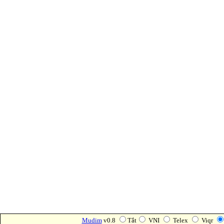
Mudim
v0.8
Tắt
VNI
Telex
Viqr