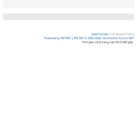
View Full Site
|
Yaf Mobile Theme
Powered by YAF.NET
|
YAF.NET © 2003-2026, Yet Another Forum.NET
Thời gian xử lý trang này hết 0.048 giây.