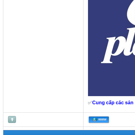
✅
Cung cấp các sản 
WWW