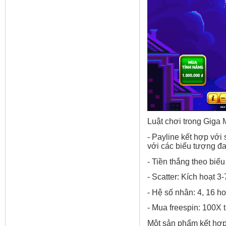
Luật chơi trong Giga
- Payline kết hợp với
với các biểu tượng đa
- Tiền thắng theo biể
- Scatter: Kích hoạt 3
- Hệ số nhân: 4, 16 h
- Mua freespin: 100X 
Một sản phẩm kết hợp 