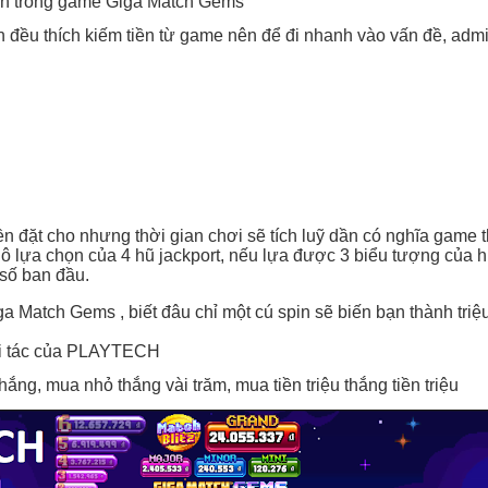
tiền trong game Giga Match Gems
 đều thích kiếm tiền từ game nên để đi nhanh vào vấn đề, admi
iền đặt cho nhưng thời gian chơi sẽ tích luỹ dần có nghĩa game 
ô lựa chọn của 4 hũ jackport, nếu lựa được 3 biểu tượng của hũ
 số ban đầu.
 Match Gems , biết đâu chỉ một cú spin sẽ biến bạn thành triệ
ối tác của PLAYTECH
thắng, mua nhỏ thắng vài trăm, mua tiền triệu thắng tiền triệu