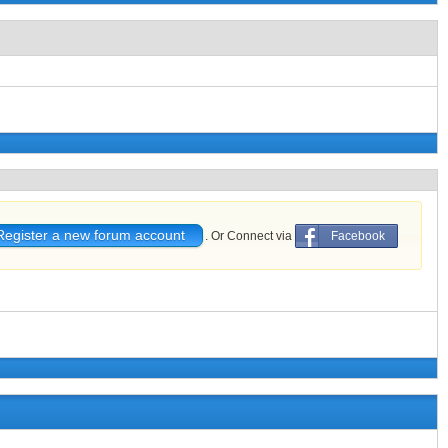
Register a new forum account
. Or Connect via
Facebook