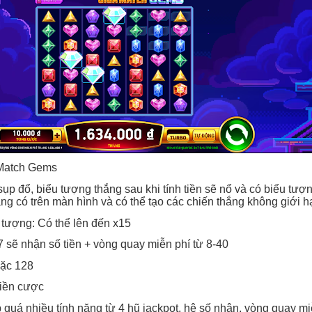
 Match Gems
 sụp đổ, biểu tượng thắng sau khi tính tiền sẽ nổ và có biểu t
ng có trên màn hình và có thể tạo các chiến thắng không giới h
u tượng: Có thể lên đến x15
-7 sẽ nhận số tiền + vòng quay miễn phí từ 8-40
oặc 128
tiền cược
quá nhiều tính năng từ 4 hũ jackpot, hệ số nhân, vòng quay miễ