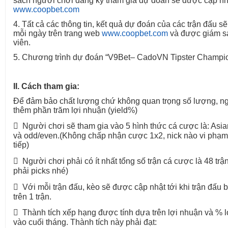
sách người chơi đăng ký tham gia dự đoán sẽ được cập nhậ
www.coopbet.com
4. Tất cả các thông tin, kết quả dự đoán của các trận đấu s
mỗi ngày trên trang web
www.coopbet.com
và được giám sá
viên.
5. Chương trình dự đoán “V9Bet– CadoVN Tipster Champio
II. Cách tham gia:
Để đảm bảo chất lượng chứ không quan trọng số lượng, ngo
thêm phần trăm lợi nhuận (yield%)
 Người chơi sẽ tham gia vào 5 hình thức cá cược là: Asi
và odd/even.(Không chấp nhận cược 1x2, nick nào vi phạ
tiếp)
 Người chơi phải có ít nhất tổng số trận cá cược là 48 trậ
phải picks nhé)
 Với mỗi trận đấu, kèo sẽ được cập nhật tới khi trận đấu 
trên 1 trận.
 Thành tích xếp hạng được tính dựa trên lợi nhuận và % l
vào cuối tháng. Thành tích này phải đạt: