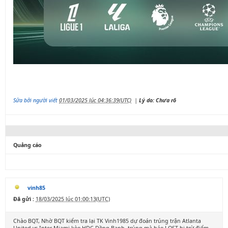
Sửa bởi người viết
01/03/2025 lúc 04:36:39(UTC)
|
Lý do: Chưa rõ
Quảng cáo
vinh85
Đã gửi :
18/03/2025 lúc 01:00:13(UTC)
Chào BQT, Nhờ BQT kiểm tra lại TK Vinh1985 dự đoán trúng trận Atlanta