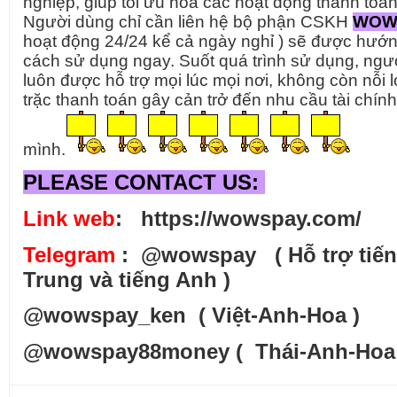
nghiệp, giúp tối ưu hóa các hoạt động thanh toá
Người dùng chỉ cần liên hệ bộ phận CSKH
WOW
hoạt động 24/24 kể cả ngày nghỉ ) sẽ được hướ
cách sử dụng ngay. Suốt quá trình sử dụng, ngư
luôn được hỗ trợ mọi lúc mọi nơi, không còn nỗi l
trặc thanh toán gây cản trở đến nhu cầu tài chín
mình.
PLEASE CONTACT US:
Link web
: https://wowspay.com/
Telegram
: @wowspay ( Hỗ trợ tiế
Trung và tiếng Anh )
@wowspay_ken ( Việt-Anh-Hoa )
@wowspay88money ( Thái-Anh-Hoa 