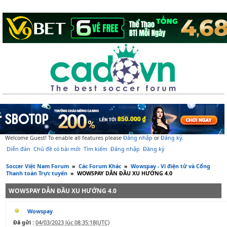
Welcome Guest! To enable all features please
Đăng nhập
or
Đăng ký
.
Diễn đàn
Chủ đề có bài mới
Tìm kiếm
Đăng nhập
Đăng ký
Soccer Việt Nam Forum
»
Các Forum Khác
»
Wowspay - Ví điện tử và Cổng
Thanh toán Trực tuyến
»
WOWSPAY DẪN ĐẦU XU HƯỚNG 4.0
WOWSPAY DẪN ĐẦU XU HƯỚNG 4.0
Wowspay
Đã gửi :
04/03/2023 lúc 08:35:18(UTC)