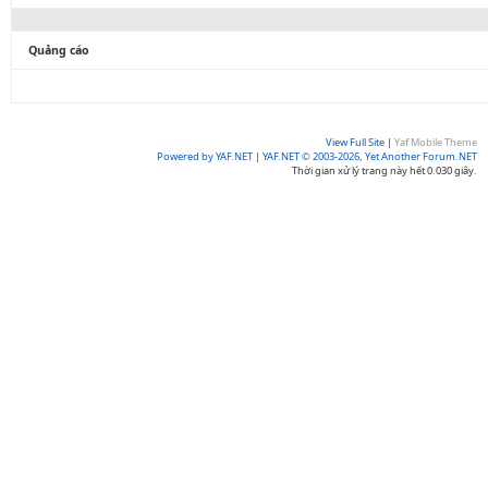
Quảng cáo
View Full Site
|
Yaf Mobile Theme
Powered by YAF.NET
|
YAF.NET © 2003-2026, Yet Another Forum.NET
Thời gian xử lý trang này hết 0.030 giây.