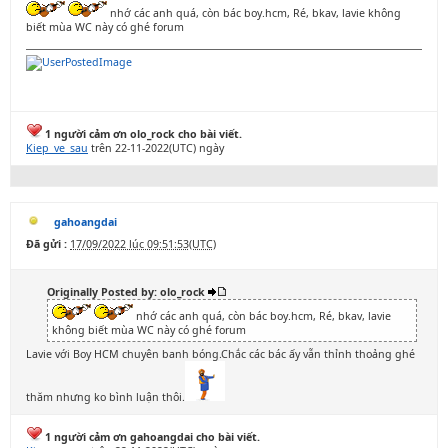
nhớ các anh quá, còn bác boy.hcm, Ré, bkav, lavie không
biết mùa WC này có ghé forum
1 người cảm ơn olo_rock cho bài viết.
Kiep_ve_sau
trên 22-11-2022(UTC) ngày
gahoangdai
Đã gửi :
17/09/2022 lúc 09:51:53(UTC)
Originally Posted by: olo_rock
nhớ các anh quá, còn bác boy.hcm, Ré, bkav, lavie
không biết mùa WC này có ghé forum
Lavie với Boy HCM chuyên banh bóng.Chắc các bác ấy vẫn thỉnh thoảng ghé
thăm nhưng ko bình luận thôi.
1 người cảm ơn gahoangdai cho bài viết.