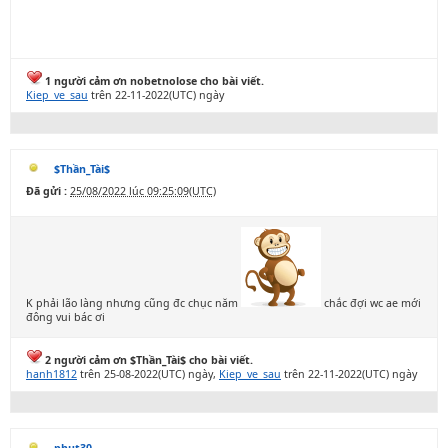
1 người cảm ơn nobetnolose cho bài viết.
Kiep_ve_sau
trên 22-11-2022(UTC) ngày
$Thần_Tài$
Đã gửi :
25/08/2022 lúc 09:25:09(UTC)
K phải lão làng nhưng cũng đc chục năm
chắc đợi wc ae mới
đông vui bác ơi
2 người cảm ơn $Thần_Tài$ cho bài viết.
hanh1812
trên 25-08-2022(UTC) ngày,
Kiep_ve_sau
trên 22-11-2022(UTC) ngày