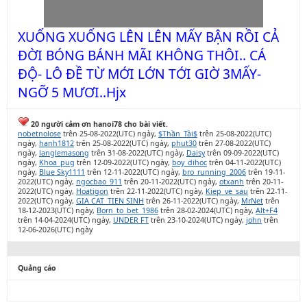
XUỐNG XUỐNG LÊN LÊN MẤY BẬN RỒI CẢ
ĐỜI BÓNG BÁNH MÃI KHÔNG THÔI.. CÁ
ĐỘ- LÔ ĐỀ TỪ MỚI LỚN TỚI GIỜ 3MẤY-
NGỠ 5 MƯƠI..Hjx
20 người cảm ơn hanoi78 cho bài viết.
nobetnolose
trên 25-08-2022(UTC) ngày,
$Thần_Tài$
trên 25-08-2022(UTC)
ngày,
hanh1812
trên 25-08-2022(UTC) ngày,
phut30
trên 27-08-2022(UTC)
ngày,
langlemasong
trên 31-08-2022(UTC) ngày,
Daisy
trên 09-09-2022(UTC)
ngày,
Khoa_pug
trên 12-09-2022(UTC) ngày,
boy_dihoc
trên 04-11-2022(UTC)
ngày,
Blue Sky1111
trên 12-11-2022(UTC) ngày,
bro_running_2006
trên 19-11-
2022(UTC) ngày,
ngocbao_911
trên 20-11-2022(UTC) ngày,
otxanh
trên 20-11-
2022(UTC) ngày,
Hoatigon
trên 22-11-2022(UTC) ngày,
Kiep_ve_sau
trên 22-11-
2022(UTC) ngày,
GIA CAT_TIEN SINH
trên 26-11-2022(UTC) ngày,
MrNet
trên
18-12-2023(UTC) ngày,
Born_to_bet_1986
trên 28-02-2024(UTC) ngày,
Alt+F4
trên 14-04-2024(UTC) ngày,
UNDER FT
trên 23-10-2024(UTC) ngày,
john
trên
12-06-2026(UTC) ngày
Quảng cáo