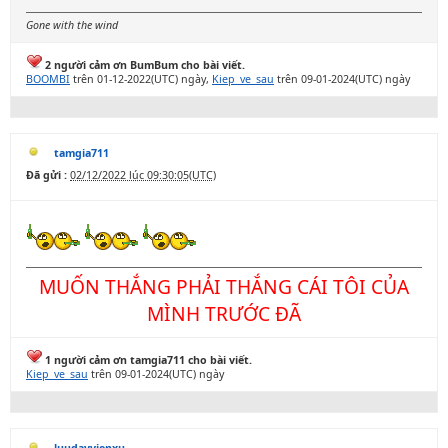
Gone with the wind
2 người cảm ơn BumBum cho bài viết.
BOOMBI
trên 01-12-2022(UTC) ngày,
Kiep_ve_sau
trên 09-01-2024(UTC) ngày
tamgia711
Đã gửi :
02/12/2022 lúc 09:30:05(UTC)
MUỐN THẮNG PHẢI THẮNG CÁI TÔI CỦA
MÌNH TRƯỚC ĐÃ
1 người cảm ơn tamgia711 cho bài viết.
Kiep_ve_sau
trên 09-01-2024(UTC) ngày