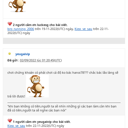
2 người cảm ơn luckesg cho bài viết.
bro_running_2006
trên 19-11-2022(UTC) ngày,
Kiep_ve_sau
trên 22-11-
2022(UTC) ngày
yeugaivip
Đã gửi :
02/09/2022 lúc 01:20:45(UTC)
chơi chứng khoán có phải chơi cá độ ko bác hanoi78??? chắc bác lão làng sẽ
trả lời được!
"khi bạn không có tiền,người ta sẽ nhìn những gì các bạn làm.còn khi bạn
đã có tiền,người ta sẽ nghe các bạn nói"
1 người cảm ơn yeugaivip cho bài viết.
Kiep_ve_sau
trên 22-11-2022(UTC) ngày