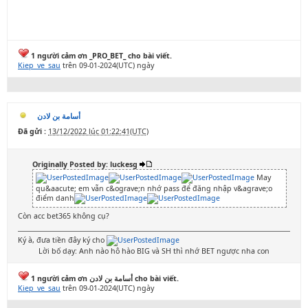
1 người cảm ơn _PRO_BET_ cho bài viết.
Kiep_ve_sau
trên 09-01-2024(UTC) ngày
أسامة بن لادن
Đã gửi :
13/12/2022 lúc 01:22:41(UTC)
Originally Posted by: luckesg
May
qu&aacute; em vẫn c&ograve;n nhớ pass để đăng nhập v&agrave;o
điểm danh
Còn acc bet365 không cụ?
Ký à, đưa tiền đây ký cho
Lời bố dạy: Anh nào hô hào BIG và SH thì nhớ BET ngược nha con
1 người cảm ơn أسامة بن لادن cho bài viết.
Kiep_ve_sau
trên 09-01-2024(UTC) ngày