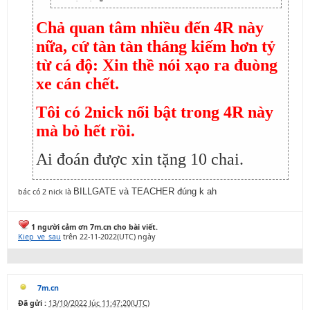
Chả quan tâm nhiều đến 4R này
nữa, cứ tàn tàn tháng kiếm hơn tỷ
từ cá độ: Xin thề nói xạo ra đuòng
xe cán chết.
Tôi có 2nick nổi bật trong 4R này
mà bỏ hết rồi.
Ai đoán được xin tặng 10 chai.
bác có 2 nick là
BILLGATE và TEACHER đúng k ah
1 người cảm ơn 7m.cn cho bài viết.
Kiep_ve_sau
trên 22-11-2022(UTC) ngày
7m.cn
Đã gửi :
13/10/2022 lúc 11:47:20(UTC)