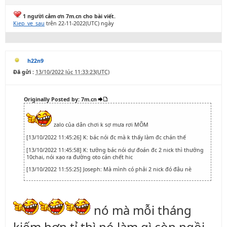
1 người cảm ơn 7m.cn cho bài viết.
Kiep_ve_sau
trên 22-11-2022(UTC) ngày
h22n9
Đã gửi :
13/10/2022 lúc 11:33:23(UTC)
Originally Posted by: 7m.cn
zalo của dân chơi k sợ mưa rơi MÕM
[13/10/2022 11:45:26] K: bác nói đc mà k thấy làm đc chán thế
[13/10/2022 11:45:58] K: tưởng bác nói dự đoán đc 2 nick thì thưởng
10chai, nói xạo ra đường oto cán chết hic
[13/10/2022 11:55:25] Joseph: Mà mình có phải 2 nick đó đâu nè
nó mà mỗi tháng
kiếm hơn tỉ thì nó làm gì còn ngồi