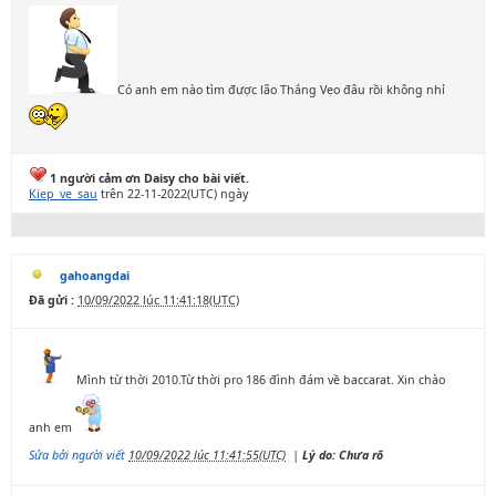
Có anh em nào tìm được lão Thắng Vẹo đâu rồi không nhỉ
1 người cảm ơn Daisy cho bài viết.
Kiep_ve_sau
trên 22-11-2022(UTC) ngày
gahoangdai
Đã gửi :
10/09/2022 lúc 11:41:18(UTC)
Mình từ thời 2010.Từ thời pro 186 đình đám về baccarat. Xin chào
anh em
Sửa bởi người viết
10/09/2022 lúc 11:41:55(UTC)
|
Lý do: Chưa rõ