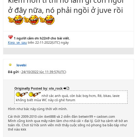
ở đây nữa, nó phải ngồi ở juve rồi
1 người cảm ơn h22n9 cho bài viết.
Kiep_ve_sau
trên 22-11-2022(UTC) ngày
lovebi
Đã gửi :
24/10/2022 lúc 11:39:57(UTC)
Originally Posted by: olo_rock
nhớ các anh quá, còn bác boy.hcm, Ré, bkav, lavie
không biết mùa WC này có ghé forum
Hình như bác này cùng thời với mình.
Cái thời 2009-2010 còn ibet888 và 2 diễn đàn betwin99 + cadovn.com
Mình cũng kinh qua mấy năm làm cho nhà cái + đại lý. Giờ hạ cánh về bờ an
toàn rồi. Chơi từ hồi sinh viên mới thấy cuộc sống nó phong ba bão táp như
thế nào kkk