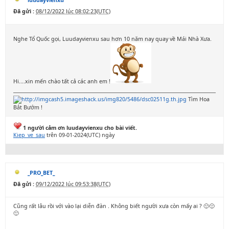
luudayvienxu
Đã gửi :
08/12/2022 lúc 08:02:23(UTC)
Nghe Tổ Quốc gọi, Luudayvienxu sau hơn 10 năm nay quay về Mái Nhà Xưa.
Hi....xin mến chào tất cả các anh em !
Tìm Hoa
Bắt Bướm !
1 người cảm ơn luudayvienxu cho bài viết.
Kiep_ve_sau
trên 09-01-2024(UTC) ngày
_PRO_BET_
Đã gửi :
09/12/2022 lúc 09:53:38(UTC)
Cũng rất lâu rồi với vào lại diễn đàn . Không biết người xưa còn mấy ai ? 🙂🙂
🙂