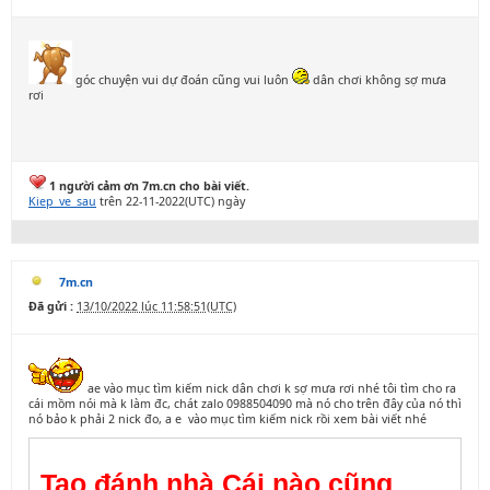
góc chuyện vui dự đoán cũng vui luôn
dân chơi không sợ mưa
rơi
1 người cảm ơn 7m.cn cho bài viết.
Kiep_ve_sau
trên 22-11-2022(UTC) ngày
7m.cn
Đã gửi :
13/10/2022 lúc 11:58:51(UTC)
ae vào mục tìm kiếm nick dân chơi k sợ mưa rơi nhé tôi tìm cho ra
cái mồm nói mà k làm đc, chát zalo 0988504090 mà nó cho trên đây của nó thì
nó bảo k phải 2 nick đo, a e vào mục tìm kiếm nick rồi xem bài viết nhé
Tao đánh nhà Cái nào cũng