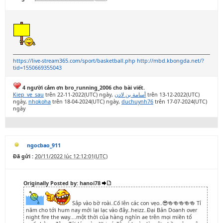
https://live-stream365.com/sport/basketball.php
http://mbd.kbongda.net/?
tid=1550669355043
4 người cảm ơn bro_running_2006 cho bài viết.
Kiep_ve_sau
trên 22-11-2022(UTC) ngày,
أسامة بن لادن
trên 13-12-2022(UTC)
ngày,
nhokoha
trên 18-04-2024(UTC) ngày,
duchuynh76
trên 17-07-2024(UTC)
ngày
ngocbao_911
Đã gửi :
20/11/2022 lúc 12:12:01(UTC)
Originally Posted by: hanoi78
Sắp vào bờ roài..Cố lên các con vẹo..😎🍻🍻🍻🍻🍻 Tỉ
năm cho tới hum nay mới lại lạc vào đây..heizz..Đại Bản Doanh over
night fire the way....một thời của hàng nghìn ae trên mọi miền tổ