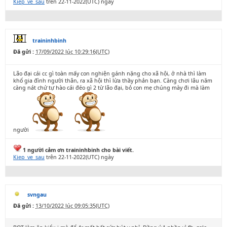
Kiep_ve_sau
trên 22-11-2022(UTC) ngày
traininhbinh
Đã gửi :
17/09/2022 lúc 10:29:16(UTC)
Lão đại cái cc gì toàn mấy con nghiện gánh nặng cho xã hội, ở nhà thì làm
khổ gia đình người thân, ra xã hội thì lừa thầy phản bạn. Càng chơi lâu năm
càng nát chứ tự hào cái đéo gì 2 từ lão đại, bỏ con mẹ chúng mày đi mà làm
người
1 người cảm ơn traininhbinh cho bài viết.
Kiep_ve_sau
trên 22-11-2022(UTC) ngày
svngau
Đã gửi :
13/10/2022 lúc 09:05:35(UTC)