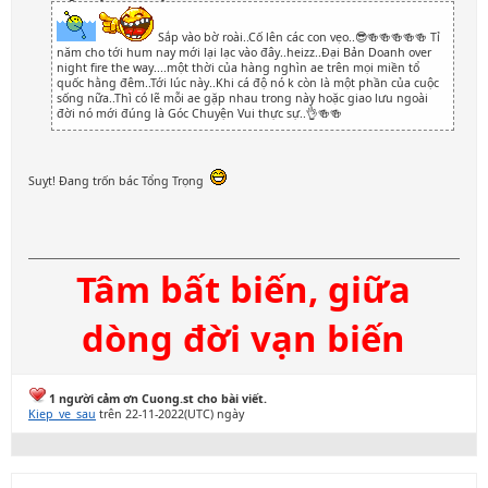
Sắp vào bờ roài..Cố lên các con vẹo..😎🍻🍻🍻🍻🍻 Tỉ
năm cho tới hum nay mới lại lạc vào đây..heizz..Đại Bản Doanh over
night fire the way....một thời của hàng nghìn ae trên mọi miền tổ
quốc hằng đêm..Tới lúc này..Khi cá độ nó k còn là một phần của cuộc
sống nữa..Thì có lẽ mỗi ae gặp nhau trong này hoặc giao lưu ngoài
đời nó mới đúng là Góc Chuyện Vui thực sự..👌🍻🍻
Suỵt! Đang trốn bác Tổng Trọng
Tâm bất biến, giữa
dòng đời vạn biến
1 người cảm ơn Cuong.st cho bài viết.
Kiep_ve_sau
trên 22-11-2022(UTC) ngày