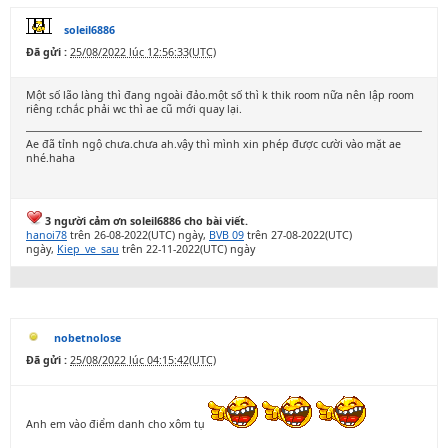
soleil6886
Đã gửi :
25/08/2022 lúc 12:56:33(UTC)
Một số lão làng thì đang ngoài đảo.một số thì k thik room nữa nên lập room
riêng r.chắc phải wc thì ae cũ mới quay lại.
Ae đã tỉnh ngộ chưa.chưa ah.vậy thì mình xin phép được cười vào mặt ae
nhé.haha
3 người cảm ơn soleil6886 cho bài viết.
hanoi78
trên 26-08-2022(UTC) ngày,
BVB 09
trên 27-08-2022(UTC)
ngày,
Kiep_ve_sau
trên 22-11-2022(UTC) ngày
nobetnolose
Đã gửi :
25/08/2022 lúc 04:15:42(UTC)
Anh em vào điểm danh cho xôm tụ