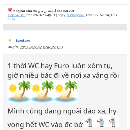
2 người cảm ơn أسامة بن لادن cho bài viết.
Kiep_ve_sau
trên 09-01-2024(UTC) ngày,
duchuynh76
trên 17-07-2024(UTC)
ngày
BumBum
Đã gửi :
29/11/2022 lúc 10:47:35(UTC)
1 thời WC hay Euro luôn xôm tụ,
giờ nhiều bác đi về nơi xa vắng rồi
Mình cũng đang ngoài đảo xa, hy
vọng hết WC vào đc bờ