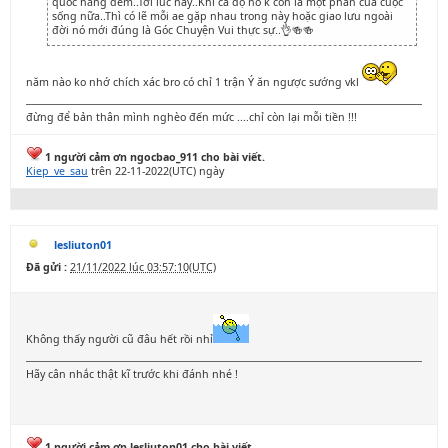
quốc hằng đêm..Tới lúc này..Khi cá độ nó k còn là một phần của cuộc
sống nữa..Thì có lẽ mỗi ae gặp nhau trong này hoặc giao lưu ngoài
đời nó mới đúng là Góc Chuyện Vui thực sự..👌🍻🍻
năm nào ko nhớ chích xác bro có chỉ 1 trận Ý ăn ngược sướng vkl
đừng để bản thân mình nghèo đến mức ....chỉ còn lại mỗi tiền !!!
1 người cảm ơn ngocbao_911 cho bài viết.
Kiep_ve_sau
trên 22-11-2022(UTC) ngày
lesliuton01
Đã gửi :
21/11/2022 lúc 03:57:10(UTC)
Không thấy người cũ đâu hết rồi nhỉ
Hãy cân nhắc thật kĩ trước khi đánh nhé !
1 người cảm ơn lesliuton01 cho bài viết.