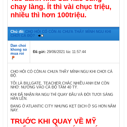
chạy làng. Ít thì vài chục triệu,
nhiều thì hơn 100triệu.
Chủ đề:
CHO HỎI CÓ CÒN AI CHƯA THẤY MÌNH NGU KHI
CHƠI CÁ ĐỘ?
Dan choi
khong so
Đã gửi:
29/06/2021 lúc 11:57:44
mua roi
CHO HỎI CÓ CÒN AI CHƯA THẤY MÌNH NGU KHI CHƠI CÁ
ĐỘ.
TÔI LÀ BILLGATE, TEACHER CHẮC NHIỀU ANH EM CÒN
NHỚ: NƯỚNG VÀO CÁ ĐỘ TẦM 40 TỶ.
KHI ĐÃ NHẬN RA NGU THÌ QUAY ĐẦU VÀ ĐỜI TƯƠI SÁNG
HẲN LÊN.
ĐANG Ở ATLANTIC CITY NHƯNG KẸT DỊCH Ở SG HƠN NĂM
NAY.
TRUỚC KHI QUAY VỀ MỸ