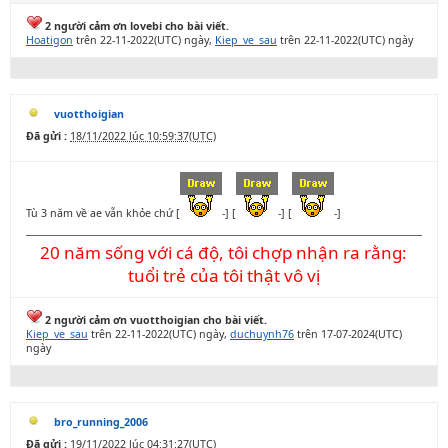
2 người cảm ơn lovebi cho bài viết.
Hoatigon
trên 22-11-2022(UTC) ngày,
Kiep_ve_sau
trên 22-11-2022(UTC) ngày
vuotthoigian
Đã gửi :
18/11/2022 lúc 10:59:37(UTC)
Tù 3 năm về ae vẫn khỏe chứ [
-] [
-] [
-]
20 năm sống với cá độ, tôi chợp nhận ra rằng:
tuổi trẻ của tôi thật vô vị
2 người cảm ơn vuotthoigian cho bài viết.
Kiep_ve_sau
trên 22-11-2022(UTC) ngày,
duchuynh76
trên 17-07-2024(UTC)
ngày
bro_running_2006
Đã gửi :
19/11/2022 lúc 04:31:27(UTC)