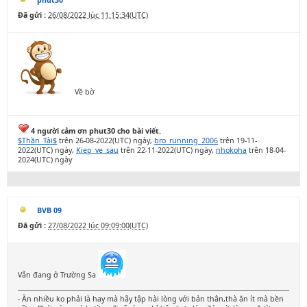
phut30
Đã gửi :
26/08/2022 lúc 11:15:34(UTC)
Về bờ
4 người cảm ơn phut30 cho bài viết.
$Thần_Tài$
trên 26-08-2022(UTC) ngày,
bro_running_2006
trên 19-11-
2022(UTC) ngày,
Kiep_ve_sau
trên 22-11-2022(UTC) ngày,
nhokoha
trên 18-04-
2024(UTC) ngày
BVB 09
Đã gửi :
27/08/2022 lúc 09:09:00(UTC)
Vẫn đang ở Trường Sa
- Ăn nhiều ko phải là hay mà hãy tập hài lòng với bản thân,thà ăn ít mà bền