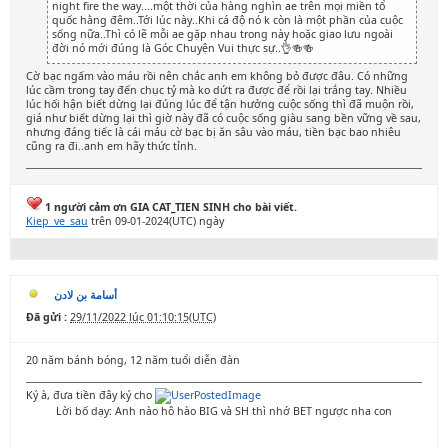
night fire the way....một thời của hàng nghìn ae trên mọi miền tổ
quốc hằng đêm..Tới lúc này..Khi cá độ nó k còn là một phần của cuộc
sống nữa..Thì có lẽ mỗi ae gặp nhau trong này hoặc giao lưu ngoài
đời nó mới đúng là Góc Chuyện Vui thực sự..👌🍻🍻
Cờ bạc ngấm vào máu rồi nên chắc anh em không bỏ được đâu. Có những
lúc cầm trong tay đến chục tỷ mà ko dứt ra được để rồi lại trắng tay. Nhiều
lúc hối hận biết dừng lại đúng lúc để tận hưởng cuộc sống thì đã muộn rồi,
giá như biết dừng lại thì giờ này đã có cuộc sống giàu sang bền vững về sau,
nhưng đáng tiếc là cái máu cờ bạc bị ăn sâu vào máu, tiền bạc bao nhiêu
cũng ra đi..anh em hãy thức tỉnh.
1 người cảm ơn GIA CAT_TIEN SINH cho bài viết.
Kiep_ve_sau
trên 09-01-2024(UTC) ngày
أسامة بن لادن
Đã gửi :
29/11/2022 lúc 01:10:15(UTC)
20 năm bánh bóng, 12 năm tuổi diễn đàn
Ký à, đưa tiền đây ký cho
Lời bố dạy: Anh nào hô hào BIG và SH thì nhớ BET ngược nha con