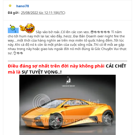
hanoi78
Đã gửi :
25/08/2022 lúc 12:11:10(UTC)
Sắp vào bờ roài..Cố lên các con vẹo..😎🍻🍻🍻🍻🍻 Tỉ năm
cho tới hum nay mới lại lạc vào đây..heizz..Đại Bản Doanh over night fire the
way....một thời của hàng nghìn ae trên mọi miền tổ quốc hằng đêm..Tới lúc
này..Khi cá độ nó k còn là một phần của cuộc sống nữa..Thì có lẽ mỗi ae gặp
nhau trong này hoặc giao lưu ngoài đời nó mới đúng là Góc Chuyện Vui thực
sự..👌🍻🍻
Điều đáng sợ nhất trên đời này không phải
CÁI CHẾT
mà là
SỰ TUYỆT
VỌNG..!