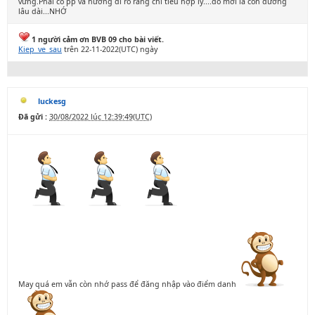
vững.Phải có pp và hướng đi rõ ràng chỉ tiêu hợp lý....đó mới là con đường
lâu dài...NHỚ
1 người cảm ơn BVB 09 cho bài viết.
Kiep_ve_sau
trên 22-11-2022(UTC) ngày
luckesg
Đã gửi :
30/08/2022 lúc 12:39:49(UTC)
May quá em vẫn còn nhớ pass để đăng nhập vào điểm danh