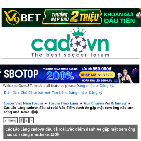
Welcome Guest! To enable all features please
Đăng nhập
or
Đăng ký
.
Diễn đàn
Chủ đề có bài mới
Tìm kiếm
Đăng nhập
Đăng ký
Soccer Việt Nam Forum
»
Forum Thảo Luận
»
Góc Chuyện Vui & Tâm sự
»
Các Lão Làng cadovn đâu cả roài..Vào điểm danh Ae gặp mặt xem ông nào còn
sống nhé..keke..😋🤪
2 Trang
1
2
>
Các Lão Làng cadovn đâu cả roài..Vào điểm danh Ae gặp mặt xem ông
nào còn sống nhé..keke..😋🤪