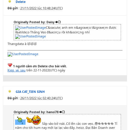
Delete
Đã gửi :
21/11/2022 lúc 10:48:24(UTC)
Originally Posted by: Daisy
C&oacute; anh em n&agrave;o t&igrave;m được
l&atilde;o Thắng Vẹo đ&acirc;u rồi kh&ocirc;ng nhỉ
Thangdata à 🤣🤣🤣
1 người cảm ơn Delete cho bài viết.
Kiep_ve_sau
trên 22-11-2022(UTC) ngày
GIA CAT_TIEN SINH
Đã gửi :
26/11/2022 lúc 02:40:24(UTC)
Originally Posted by: hanoi78
Sắp vào bờ roài..Cố lên các con vẹo..😎🍻🍻🍻🍻🍻 Tỉ
năm cho tới hum nay mới lại lạc vào đây..heizz..Đại Bản Doanh over