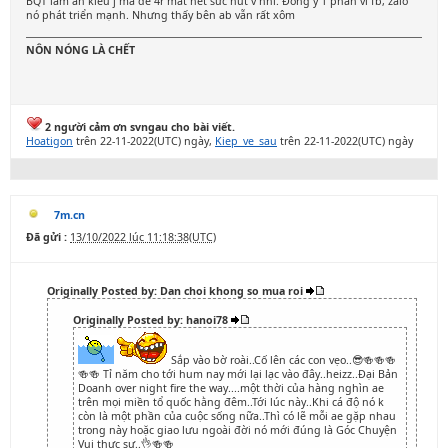
BQT làm ăn kiểu j mà để 4r mất hết sức hút v nhỉ. Đồng ý 1 phần vì fb, zalo
nó phát triển mạnh. Nhưng thấy bên ab vẫn rất xôm
NÔN NÓNG LÀ CHẾT
2 người cảm ơn svngau cho bài viết.
Hoatigon
trên 22-11-2022(UTC) ngày,
Kiep_ve_sau
trên 22-11-2022(UTC) ngày
7m.cn
Đã gửi :
13/10/2022 lúc 11:18:38(UTC)
Originally Posted by: Dan choi khong so mua roi
Originally Posted by: hanoi78
Sắp vào bờ roài..Cố lên các con vẹo..😎🍻🍻🍻
🍻🍻 Tỉ năm cho tới hum nay mới lại lạc vào đây..heizz..Đại Bản
Doanh over night fire the way....một thời của hàng nghìn ae
trên mọi miền tổ quốc hằng đêm..Tới lúc này..Khi cá độ nó k
còn là một phần của cuộc sống nữa..Thì có lẽ mỗi ae gặp nhau
trong này hoặc giao lưu ngoài đời nó mới đúng là Góc Chuyện
Vui thực sự..👌🍻🍻