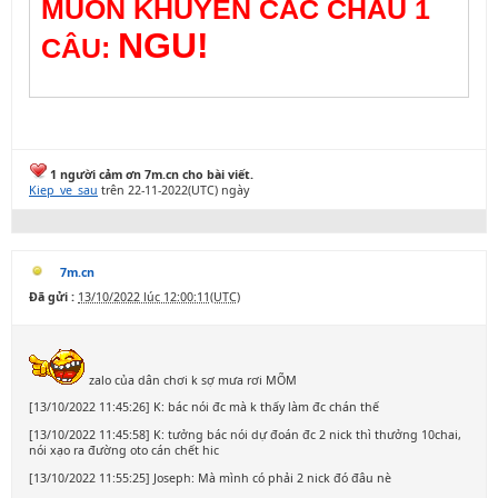
MUỐN KHUYÊN CÁC CHÁU 1
NGU!
CÂU:
1 người cảm ơn 7m.cn cho bài viết.
Kiep_ve_sau
trên 22-11-2022(UTC) ngày
7m.cn
Đã gửi :
13/10/2022 lúc 12:00:11(UTC)
zalo của dân chơi k sợ mưa rơi MÕM
[13/10/2022 11:45:26] K: bác nói đc mà k thấy làm đc chán thế
[13/10/2022 11:45:58] K: tưởng bác nói dự đoán đc 2 nick thì thưởng 10chai,
nói xạo ra đường oto cán chết hic
[13/10/2022 11:55:25] Joseph: Mà mình có phải 2 nick đó đâu nè