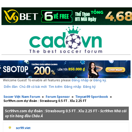
Welcome Guest! To enable all features please
Đăng nhập
or
Đăng ký
.
Diễn đàn
Chủ đề có bài mới
Tìm kiếm
Đăng nhập
Đăng ký
Soccer Việt Nam Forum
»
Forum Sponsor
»
Tinycat99 Sportbook
»
Scr99vn.com dự đoán : Strasbourg 0.5 FT . Xỉu 2.25 FT
Scr99vn.com dự đoán : Strasbourg 0.5 FT . Xỉu 2.25 FT -
Scr99vn Nhà cái
uy tín hàng đầu Châu Á
scr99.viet