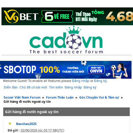
Welcome Guest! To enable all features please
Đăng nhập
or
Đăng ký
.
Diễn đàn
Chủ đề có bài mới
Tìm kiếm
Đăng nhập
Đăng ký
Soccer Việt Nam Forum
»
Forum Thảo Luận
»
Góc Chuyện Vui & Tâm sự
»
Gửi hàng đi nước ngoài uy tín
Gửi hàng đi nước ngoài uy tín
Baochau2025
Đã gửi :
02/06/2026 lúc 03:17:38(UTC)