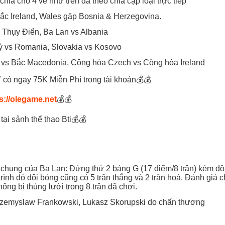
chia cho 4 vé như trên đá theo chia cặp loại trực tiếp
ắc Ireland, Wales gặp Bosnia & Herzegovina.
 Thụy Điển, Ba Lan vs Albania
ỳ vs Romania, Slovakia vs Kosovo
 vs Bắc Macedonia, Cộng hòa Czech vs Cộng hòa Ireland
có ngay 75K Miễn Phí trong tài khoản💰💰
s://olegame.net
💰💰
ại sảnh thể thao Bti💰💰
 chung của Ba Lan: Đứng thứ 2 bảng G (17 điểm/8 trận) kém độ
rình đó đội bóng cũng có 5 trận thắng và 2 trận hoà. Đánh giá
ông bị thủng lưới trong 8 trận đã chơi.
rzemyslaw Frankowski, Lukasz Skorupski do chấn thương