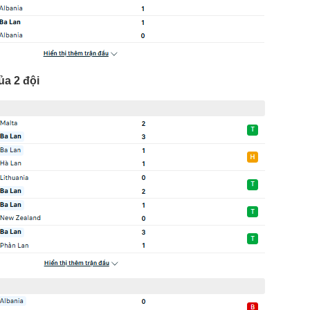
a 2 đội