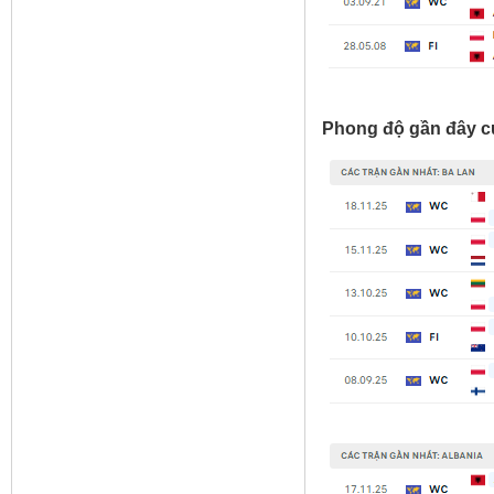
Phong độ gần đây củ