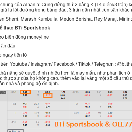
 chung của Albania: Cũng đứng thứ 2 bảng K (14 điểm/8 trận) ké
giá là lót đường trong bảng đấu, 3 trận gần nhất trên sân khách
en Sherri, Marash Kumbulla, Medon Berisha, Rey Manaj, Mirlin
thể thao BTi Sportsbook
theo biến động moneyline
trận đấu
 ngay tiền lời
 trên Youtube / Instagram/ Facebook / Tiktok / Telegram : @btith
khả năng sẽ quyết định nhiều hơn là may mắn, như phân tích ở t
 thực sự của họ không cao. thêm vào lại vắng một số cầu thủ 
ân nhà và phong độ ổn định.