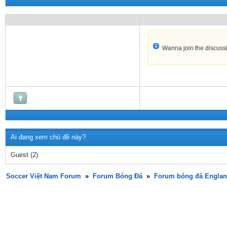
Wanna join the discuss
Ai đang xem chủ đề này?
Guest
(2)
Soccer Việt Nam Forum
»
Forum Bóng Đá
»
Forum bóng đá England,