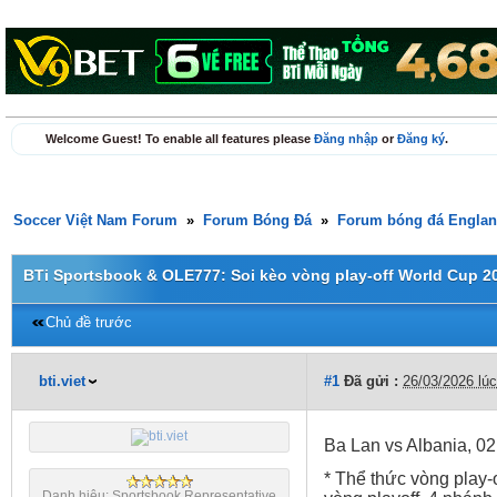
Welcome Guest! To enable all features please
Đăng nhập
or
Đăng ký
.
Soccer Việt Nam Forum
»
Forum Bóng Đá
»
Forum bóng đá England,
BTi Sportsbook & OLE777: Soi kèo vòng play-off World Cup 2
Chủ đề trước
bti.viet
#1
Đã gửi :
26/03/2026 lú
Ba Lan vs Albania, 0
* Thể thức vòng play-
Danh hiệu: Sportsbook Representative