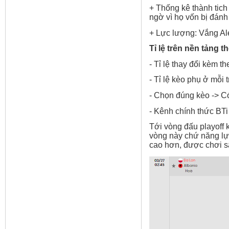
+ Thống kê thành tich
ngờ vì họ vốn bị đánh 
+ Lực lượng: Vắng Al
Tỉ lệ trên nền tảng 
- Tỉ lệ thay đổi kèm 
- Tỉ lệ kèo phụ ở mỗi 
- Chọn đúng kèo -> Có
- Kênh chính thức BTi
Tới vòng đấu playoff 
vòng này chứ năng lực
cao hơn, được chơi s