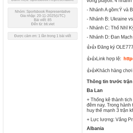
vòng playoff. 4 nhánh 
- Nhánh A gồm:Ý và B
Nhóm: Sportsbook Representative
Gia nhập: 20-11-2025(UTC)
- Nhánh B: Ukraine vs
Bài viết: 85
Đến từ: bti.viet
- Nhánh C: Thổ Nhĩ K
Được cảm ơn: 1 lần trong 1 bài viết
- Nhánh D: Đan Mạch
👍👍 Đăng ký OLE777 
👍👍Link hợp lệ:
http
👍👍Khách hàng chơi t
Thông tin trước trận
Ba Lan
+ Thống kê thành tich
đêm nay. Trong hành t
huy thế mạnh 3 trận kh
+ Lực lượng: Vắng P
Albania