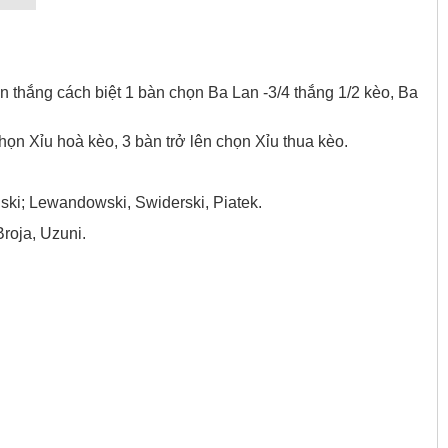
an thắng cách biệt 1 bàn chọn Ba Lan -3/4 thắng 1/2 kèo, Ba
chọn Xỉu hoà kèo, 3 bàn trở lên chọn Xỉu thua kèo.
nski; Lewandowski, Swiderski, Piatek.
Broja, Uzuni.