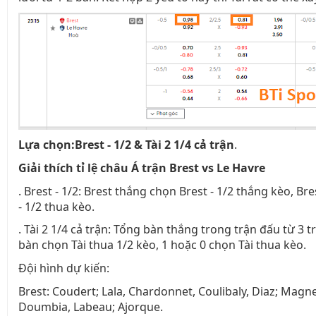
Lựa chọn:Brest - 1/2 & Tài 2 1/4 cả trận
.
Giải thích tỉ lệ châu Á trận Brest vs Le Havre
. Brest - 1/2: Brest thắng chọn Brest - 1/2 thắng kèo, B
- 1/2 thua kèo.
. Tài 2 1/4 cả trận: Tổng bàn thắng trong trận đấu từ 3 t
bàn chọn Tài thua 1/2 kèo, 1 hoặc 0 chọn Tài thua kèo.
Đội hình dự kiến:
Brest: Coudert; Lala, Chardonnet, Coulibaly, Diaz; Magnet
Doumbia, Labeau; Ajorque.