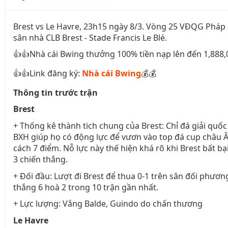
Brest vs Le Havre, 23h15 ngày 8/3. Vòng 25 VĐQG Pháp m
sân nhà CLB Brest - Stade Francis Le Blé.
👍👍Nhà cái Bwing thưởng 100% tiền nạp lên đến 1,888
👍👍Link đăng ký:
Nhà cái Bwing
💰💰
Thông tin trước trận
Brest
+ Thống kê thành tich chung của Brest: Chỉ đá giải quốc n
BXH giúp họ có động lực để vươn vào top đá cup châu Âu
cách 7 điểm. Nỗ lực này thế hiện khá rõ khi Brest bất bạ
3 chiến thắng.
+ Đối đầu: Lượt đi Brest để thua 0-1 trên sân đối phươn
thắng 6 hoà 2 trong 10 trận gần nhất.
+ Lực lượng: Vắng Balde, Guindo do chấn thương
Le Havre