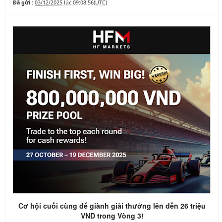
Đã gửi :
03/12/2025 lúc 09:08:56(UTC)
Cơ hội cuối cùng để giành giải thưởng lên đến 26 triệu
VND trong Vòng 3!