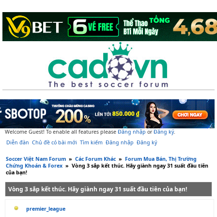
Welcome Guest! To enable all features please
Đăng nhập
or
Đăng ký
.
Diễn đàn
Chủ đề có bài mới
Tìm kiếm
Đăng nhập
Đăng ký
Soccer Việt Nam Forum
»
Các Forum Khác
»
Forum Mua Bán, Thị Trường
Chứng Khoán & Forex
»
Vòng 3 sắp kết thúc. Hãy giành ngay 31 suất đầu tiên
của bạn!
Vòng 3 sắp kết thúc. Hãy giành ngay 31 suất đầu tiên của bạn!
premier_league