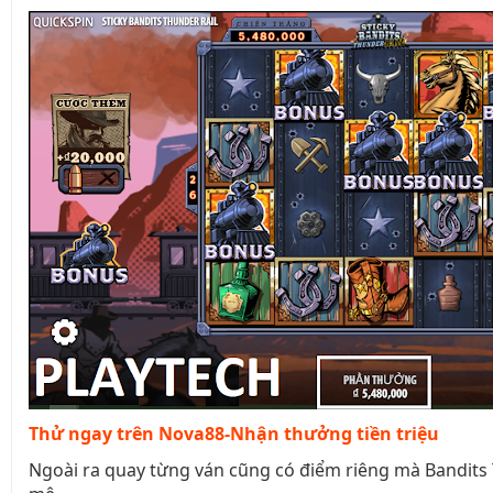
Thử ngay trên Nova88-Nhận thưởng tiền triệu
Ngoài ra quay từng ván cũng có điểm riêng mà Bandits