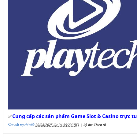
✅
Cung cấp các sản phẩm Game Slot & Casino trực tu
Sửa bởi người viết
20/08/2025 lúc 04:55:29(UTC)
|
Lý do: Chưa rõ