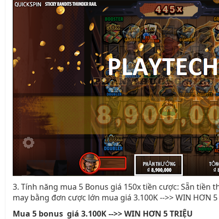
3. Tính năng mua 5 Bonus giá 150x tiền cược: Sẵn tiền t
may bằng đơn cược lớn mua giá 3.100K -->> WIN HƠN 5
Mua 5 bonus giá 3.100K -->> WIN HƠN 5 TRIỆU