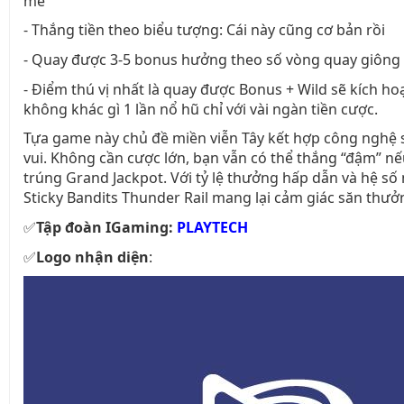
mê
- Thắng tiền theo biểu tượng: Cái này cũng cơ bản rồi
- Quay được 3-5 bonus hưởng theo số vòng quay giông
- Điểm thú vị nhất là quay được Bonus + Wild sẽ kích ho
không khác gì 1 lần nổ hũ chỉ với vài ngàn tiền cược.
Tựa game này chủ đề miền viễn Tây kết hợp công nghệ slo
vui. Không cần cược lớn, bạn vẫn có thể thắng “đậm” nế
trúng Grand Jackpot. Với tỷ lệ thưởng hấp dẫn và hệ số
Sticky Bandits Thunder Rail mang lại cảm giác săn thưởn
✅
Tập đoàn IGaming:
PLAYTECH
✅
Logo nhận diện
: