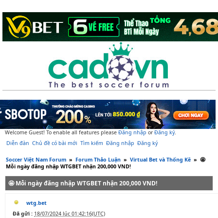
Welcome Guest! To enable all features please
Đăng nhập
or
Đăng ký
.
Diễn đàn
Chủ đề có bài mới
Tìm kiếm
Đăng nhập
Đăng ký
Soccer Việt Nam Forum
»
Forum Thảo Luận
»
Virtual Bet và Thống Kê
»
🤩
Mỗi ngày đăng nhập WTGBET nhận 200,000 VND!
🤩 Mỗi ngày đăng nhập WTGBET nhận 200,000 VND!
wtg.bet
Đã gửi :
18/07/2024 lúc 01:42:16(UTC)