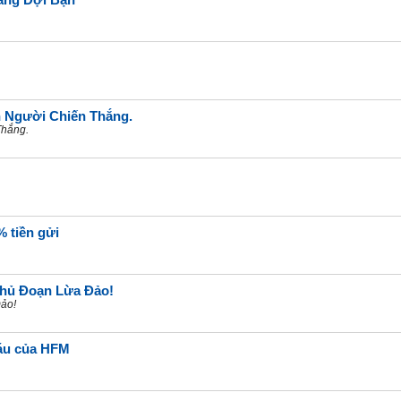
ang Đợi Bạn
 Người Chiến Thắng.
Thắng.
% tiền gửi
Thủ Đoạn Lừa Đảo!
ảo!
báu của HFM