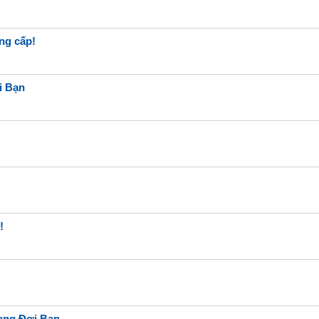
ng cấp!
i Bạn
!