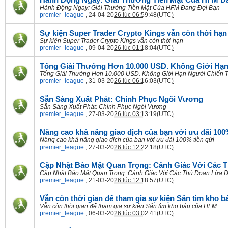
Hành Động Ngay: Giải Thưởng Tiền Mặt Của HFM Đ
Hành Động Ngay: Giải Thưởng Tiền Mặt Của HFM Đang Đợi Bạn
premier_league
,
24-04-2026 lúc 06:59:48(UTC)
Sự kiện Super Trader Crypto Kings vẫn còn thời hạn
Sự kiện Super Trader Crypto Kings vẫn còn thời hạn
premier_league
,
09-04-2026 lúc 01:18:04(UTC)
Tổng Giải Thưởng Hơn 10.000 USD. Không Giới Hạn
Tổng Giải Thưởng Hơn 10.000 USD. Không Giới Hạn Người Chiến 
premier_league
,
31-03-2026 lúc 06:16:03(UTC)
Sẵn Sàng Xuất Phát: Chinh Phục Ngôi Vương
Sẵn Sàng Xuất Phát: Chinh Phục Ngôi Vương
premier_league
,
27-03-2026 lúc 03:13:19(UTC)
Nâng cao khả năng giao dịch của bạn với ưu đãi 100
Nâng cao khả năng giao dịch của bạn với ưu đãi 100% tiền gửi
premier_league
,
27-03-2026 lúc 12:22:18(UTC)
Cập Nhật Bảo Mật Quan Trọng: Cảnh Giác Với Các 
Cập Nhật Bảo Mật Quan Trọng: Cảnh Giác Với Các Thủ Đoạn Lừa Đ
premier_league
,
21-03-2026 lúc 12:18:57(UTC)
Vẫn còn thời gian để tham gia sự kiện Săn tìm kho 
Vẫn còn thời gian để tham gia sự kiện Săn tìm kho báu của HFM
premier_league
,
06-03-2026 lúc 03:02:41(UTC)