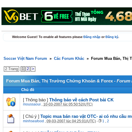
Welcome Guest! To enable all features please
Đăng nhập
or
Đăng ký
.
Soccer Việt Nam Forum
»
Các Forum Khác
»
Forum Mua Bán, Thị 
2 Trang
1
2
>
Forum Mua Bán, Thị Trường Chứng Khoán & Forex -
Forum 
Chủ đề
[ Thông báo ]
Thông báo về cách Post bài CK
moussaoui
,
10-03-2007 lúc 05:50:52(UTC)
[ Chú ý ]
Topic mua bán rao vặt OTC- ai có nhu cầu m
minhseafood
,
09-03-2007 lúc 04:25:01(UTC)
-
1
,
2