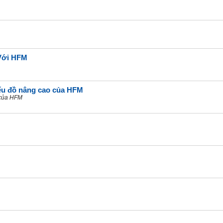
 Với HFM
iểu đồ nâng cao của HFM​
 của HFM​