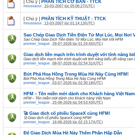
[ Chú ý ]
PHÂN TÍCH CƠ BẢN - TTCK
moussaoui
,
10-03-2007 lúc 05:06:27(UTC)
[ Chú ý ]
PHÂN TÍCH KỸ THUẬT - TTCK
moussaoui
,
13-03-2007 lúc 01:14:13(UTC)
Sao Chép Giao Dịch Tiền Điện Tử Mọi Lúc, Mọi Nơi
Sao Chép Giao Dịch Tiền Điện Tử Mọi Lúc, Mọi Nơi Với HFM
premier_league
,
29-07-2026 lúc 01:24:45(UTC)
Giao dịch liền mạch trên trình duyệt với tính năng b
Giao dịch liền mạch trên trình duyệt với tính năng biểu đồ nâng cao
premier_league
,
08-07-2026 lúc 02:54:31(UTC)
Bứt Phá Hoa Hồng Trong Mùa Hè Này Cùng HFM!
Bứt Phá Hoa Hồng Trong Mùa Hè Này Cùng HFM!
premier_league
,
03-07-2026 lúc 02:30:18(UTC)
HFM – Tên miền mới dành cho Khách hàng Việt Nam
HFM – Tên miền mới dành cho Khách hàng Việt Nam
premier_league
,
25-06-2026 lúc 04:53:43(UTC)
🚀 Giao dịch cổ phiếu SpaceX cùng HFM!
🚀 Giao dịch cổ phiếu SpaceX cùng HFM!
premier_league
,
16-06-2026 lúc 02:15:17(UTC)
Để Giao Dịch Mùa Hè Này Thêm Phần Hấp Dẫn​