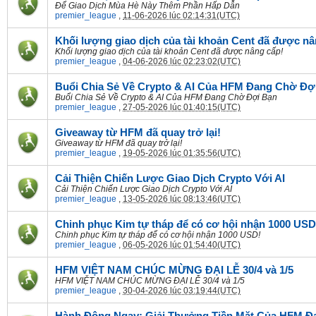
Để Giao Dịch Mùa Hè Này Thêm Phần Hấp Dẫn​
premier_league
,
11-06-2026 lúc 02:14:31(UTC)
Khối lượng giao dịch của tài khoản Cent đã được nâ
Khối lượng giao dịch của tài khoản Cent đã được nâng cấp!
premier_league
,
04-06-2026 lúc 02:23:02(UTC)
Buổi Chia Sẻ Về Crypto & AI Của HFM Đang Chờ Đợ
Buổi Chia Sẻ Về Crypto & AI Của HFM Đang Chờ Đợi Bạn
premier_league
,
27-05-2026 lúc 01:40:15(UTC)
Giveaway từ HFM đã quay trở lại!
Giveaway từ HFM đã quay trở lại!
premier_league
,
19-05-2026 lúc 01:35:56(UTC)
Cải Thiện Chiến Lược Giao Dịch Crypto Với AI
Cải Thiện Chiến Lược Giao Dịch Crypto Với AI
premier_league
,
13-05-2026 lúc 08:13:46(UTC)
Chinh phục Kim tự tháp để có cơ hội nhận 1000 USD
Chinh phục Kim tự tháp để có cơ hội nhận 1000 USD!
premier_league
,
06-05-2026 lúc 01:54:40(UTC)
HFM VIỆT NAM CHÚC MỪNG ĐẠI LỄ 30/4 và 1/5
HFM VIỆT NAM CHÚC MỪNG ĐẠI LỄ 30/4 và 1/5
premier_league
,
30-04-2026 lúc 03:19:44(UTC)