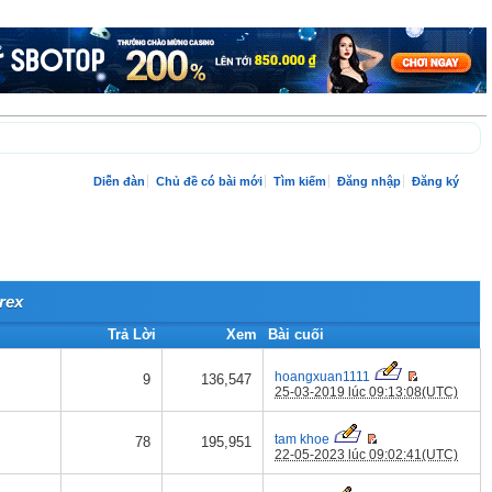
Diễn đàn
Chủ đề có bài mới
Tìm kiếm
Đăng nhập
Đăng ký
rex
Trả Lời
Xem
Bài cuối
hoangxuan1111
9
136,547
25-03-2019 lúc 09:13:08(UTC)
tam khoe
78
195,951
22-05-2023 lúc 09:02:41(UTC)