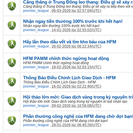
Căng thẳng ở Trung Đông leo thang: Điều gì sẽ xảy r
Căng thẳng ở Trung Đông leo thang: Điều gì sẽ xảy ra tiếp theo với
premier_league
,
06-03-2026 lúc 02:57:04(UTC)
Nhận ngay tiền thưởng 100% trước khi hết hạn!
Nhận ngay tiền thưởng 100% trước khi hết hạn!
premier_league
,
14-01-2026 lúc 02:55:02(UTC)
Hãy lần theo dấu vết và tìm kho báu của HFM
premier_league
,
26-02-2026 lúc 06:22:34(UTC)
HFM PAMM chính thức ngừng hoạt động
HFM PAMM chính thức ngừng hoạt động
premier_league
,
18-02-2026 lúc 02:03:15(UTC)
Thông Báo Điều Chỉnh Lịch Giao Dịch - HFM
Thông Báo Điều Chỉnh Lịch Giao Dịch - HFM
premier_league
,
16-02-2026 lúc 02:22:40(UTC)
Hội thảo lớn mới: Giao dịch vàng trong kỷ nguyên trí
Hội thảo lớn mới: Giao dịch vàng trong kỷ nguyên trí tuệ nhân tạo
premier_league
,
09-02-2026 lúc 10:56:08(UTC)
Phần thưởng công nghệ của HFM đang chờ đợi bạn
Phần thưởng công nghệ của HFM đang chờ đợi bạn!
premier_league
,
29-01-2026 lúc 06:40:26(UTC)