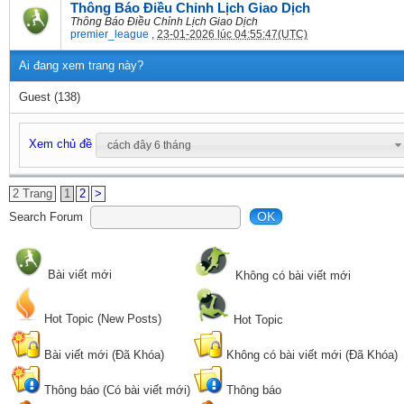
Thông Báo Điều Chỉnh Lịch Giao Dịch
Thông Báo Điều Chỉnh Lịch Giao Dịch
premier_league
,
23-01-2026 lúc 04:55:47(UTC)
Ai đang xem trang này?
Guest
(138)
Xem chủ đề
cách đây 6 tháng
2 Trang
1
2
>
OK
Search Forum
Bài viết mới
Không có bài viết mới
Hot Topic (New Posts)
Hot Topic
Bài viết mới (Đã Khóa)
Không có bài viết mới (Đã Khóa)
Thông báo (Có bài viết mới)
Thông báo