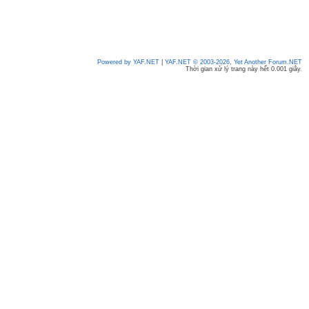
Powered by YAF.NET
|
YAF.NET © 2003-2026, Yet Another Forum.NET
Thời gian xử lý trang này hết 0.001 giây.