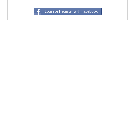
Login or Register with Facebook