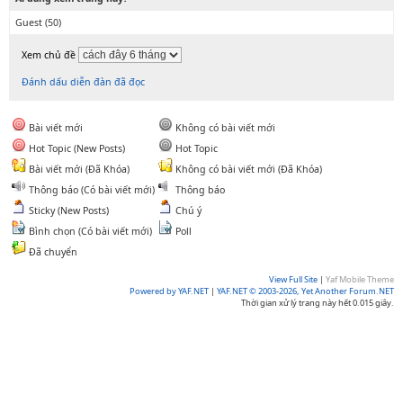
Guest
(50)
Xem chủ đề
Đánh dấu diễn đàn đã đọc
Bài viết mới
Không có bài viết mới
Hot Topic (New Posts)
Hot Topic
Bài viết mới (Đã Khóa)
Không có bài viết mới (Đã Khóa)
Thông báo (Có bài viết mới)
Thông báo
Sticky (New Posts)
Chú ý
Bình chọn (Có bài viết mới)
Poll
Đã chuyển
View Full Site
|
Yaf Mobile Theme
Powered by YAF.NET
|
YAF.NET © 2003-2026, Yet Another Forum.NET
Thời gian xử lý trang này hết 0.015 giây.