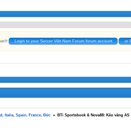
Login to your Soccer Việt Nam Forum forum account
or 
ion?!
 Italia, Spain, France, Đức
»
BTi Sportsbook & Nova88: Kèo vàng AS 