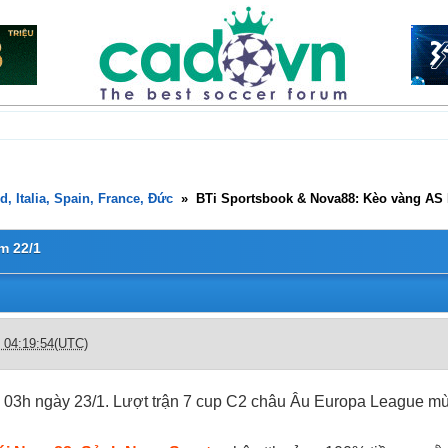
 Italia, Spain, France, Đức
»
BTi Sportsbook & Nova88: Kèo vàng AS 
m 22/1
c 04:19:54(UTC)
, 03h ngày 23/1. Lượt trận 7 cup C2 châu Âu Europa League mù