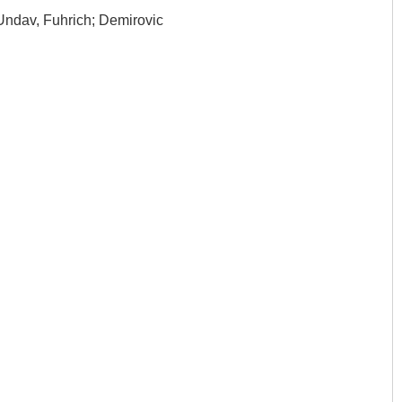
 Undav, Fuhrich; Demirovic