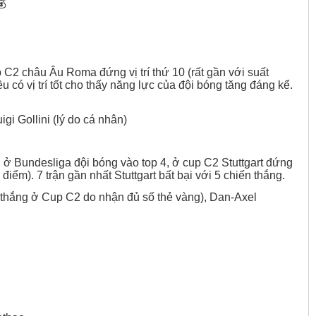
💰
C2 châu Âu Roma đứng vị trí thứ 10 (rất gần với suất
 có vị trí tốt cho thấy năng lực của đội bóng tăng đáng kể.
i Gollini (lý do cá nhân)
c, ở Bundesliga đội bóng vào top 4, ở cup C2 Stuttgart đứng
iểm). 7 trận gần nhất Stuttgart bất bại với 5 chiến thắng.
n thắng ở Cup C2 do nhận đủ số thẻ vàng), Dan-Axel