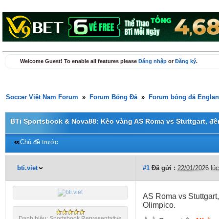
Welcome Guest! To enable all features please
Đăng nhập
or
Đăng ký
.
Soccer Việt Nam Forum
»
Forum Bóng Đá
»
Forum bóng đá England,
BTi Sportsbook & Nova88: Kèo vàng AS Roma vs Stuttgart, đê
Chủ đề trước
bti.viet
#1
Đã gửi :
22/01/2026 lú
AS Roma vs Stuttgart
Olimpico.
Danh hiệu: Sportsbook Representative