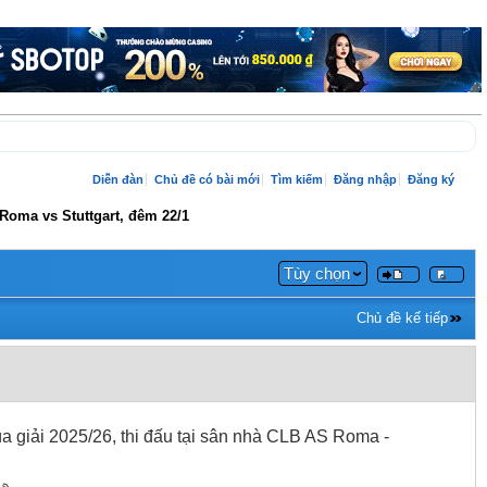
Diễn đàn
Chủ đề có bài mới
Tìm kiếm
Đăng nhập
Đăng ký
Roma vs Stuttgart, đêm 22/1
Tùy chọn
Chủ đề kế tiếp
a giải 2025/26, thi đấu tại sân nhà CLB AS Roma -