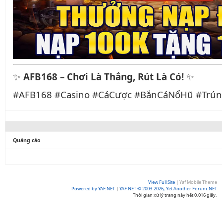
✨
AFB168 – Chơi Là Thắng, Rút Là Có!
✨
#AFB168 #Casino #CáCược #BắnCáNổHũ #Trú
Quảng cáo
View Full Site
|
Yaf Mobile Theme
Powered by YAF.NET
|
YAF.NET © 2003-2026, Yet Another Forum.NET
Thời gian xử lý trang này hết 0.016 giây.