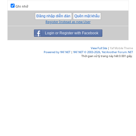
Ghi nhớ
Register Instead as new User
Login or Register with Facebook
View Full Site
|
Yaf Mobile Theme
Powered by YAF.NET
|
YAF.NET © 2003-2026, Yet Another Forum.NET
Thời gian xử lý trang này hết 0.001 giây.