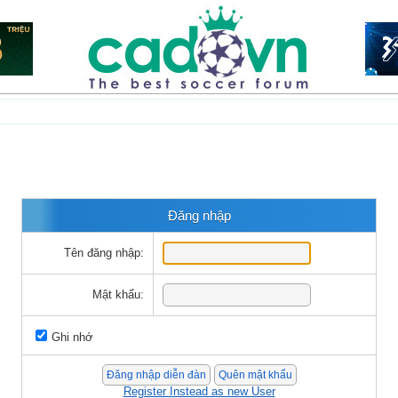
Đăng nhập
Tên đăng nhập:
Mật khẩu:
Ghi nhớ
Register Instead as new User