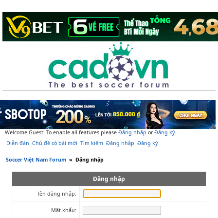
Welcome Guest! To enable all features please
Đăng nhập
or
Đăng ký
.
Diễn đàn
Chủ đề có bài mới
Tìm kiếm
Đăng nhập
Đăng ký
Soccer Việt Nam Forum
»
Đăng nhập
Đăng nhập
Tên đăng nhập:
Mật khẩu: