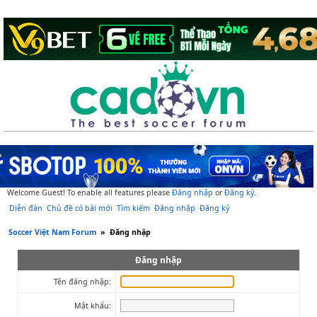
Welcome Guest! To enable all features please
Đăng nhập
or
Đăng ký
.
Diễn đàn
Chủ đề có bài mới
Tìm kiếm
Đăng nhập
Đăng ký
Soccer Việt Nam Forum
»
Đăng nhập
Đăng nhập
Tên đăng nhập:
Mật khẩu: