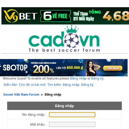
Welcome Guest! To enable all features please
Đăng nhập
or
Đăng ký
.
Diễn đàn
Chủ đề có bài mới
Tìm kiếm
Đăng nhập
Đăng ký
Soccer Việt Nam Forum
»
Đăng nhập
Đăng nhập
Tên đăng nhập:
Mật khẩu: