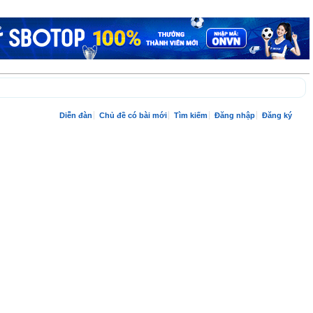
Diễn đàn
Chủ đề có bài mới
Tìm kiếm
Đăng nhập
Đăng ký