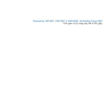
Powered by YAF.NET
|
YAF.NET © 2003-2026, Yet Another Forum.NET
Thời gian xử lý trang này hết 0.001 giây.