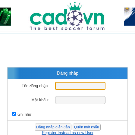
Đăng nhập
Tên đăng nhập:
Mật khẩu:
Ghi nhớ
Register Instead as new User