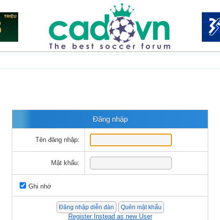
Đăng nhập
Tên đăng nhập:
Mật khẩu:
Ghi nhớ
Register Instead as new User