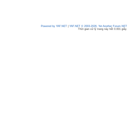
Powered by YAF.NET
|
YAF.NET © 2003-2026, Yet Another Forum.NET
Thời gian xử lý trang này hết 0.001 giây.