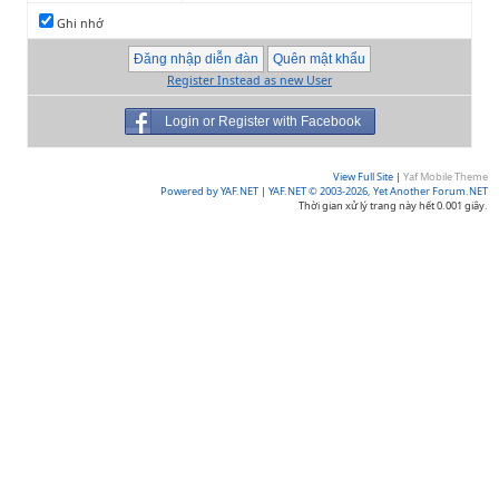
Ghi nhớ
Register Instead as new User
Login or Register with Facebook
View Full Site
|
Yaf Mobile Theme
Powered by YAF.NET
|
YAF.NET © 2003-2026, Yet Another Forum.NET
Thời gian xử lý trang này hết 0.001 giây.