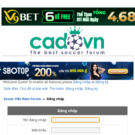
Welcome Guest! To enable all features please
Đăng nhập
or
Đăng ký
.
Diễn đàn
Chủ đề có bài mới
Tìm kiếm
Đăng nhập
Đăng ký
Soccer Việt Nam Forum
»
Đăng nhập
Đăng nhập
Tên đăng nhập:
Mật khẩu: